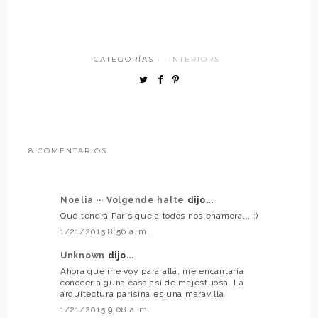
CATEGORÍAS ·
INTERIORS
8 COMENTARIOS
Noelia ··· Volgende halte
dijo...
Qué tendrá París que a todos nos enamora... :)
1/21/2015 8:56 a. m.
Unknown
dijo...
Ahora que me voy para allá, me encantaría
conocer alguna casa así de majestuosa. La
arquitectura parisina es una maravilla
1/21/2015 9:08 a. m.