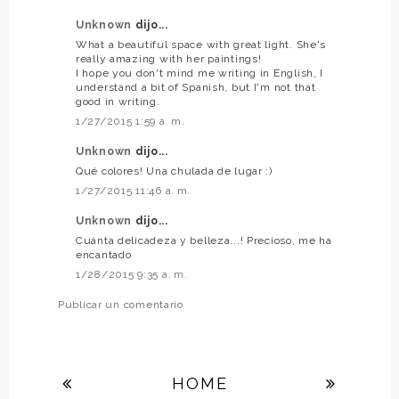
Unknown
dijo...
What a beautiful space with great light. She's
really amazing with her paintings!
I hope you don't mind me writing in English, I
understand a bit of Spanish, but I'm not that
good in writing.
1/27/2015 1:59 a. m.
Unknown
dijo...
Qué colores! Una chulada de lugar :)
1/27/2015 11:46 a. m.
Unknown
dijo...
Cuánta delicadeza y belleza...! Precioso, me ha
encantado
1/28/2015 9:35 a. m.
Publicar un comentario
HOME