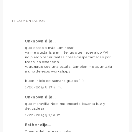
11 COMENTARIOS
Unknown
dijo...
qué espacio más luminoso!
ya me gustaría a mi...tengo que hacer algo YA!
no puedo tener tantas cosas desparramadas por
todas las estancias...
y, aunque soy una patata, también me apuntaría
a uno de esos workshops!
buen inicio de semana guapa * :)
1/26/2015 8:17 a. m.
Unknown
dijo...
qué maravilla Noe, me encanta ¡cuanta luz y
delicadeza!
1/26/2015 9:17 a. m.
Esther
dijo...
Cuánta delicadeza y color ...