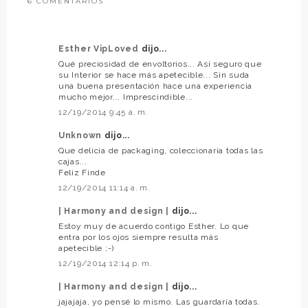
6 COMENTARIOS
Esther VipLoved
dijo...
Qué preciosidad de envoltorios... Así seguro que
su Interior se hace más apetecible... Sin suda
una buena presentación hace una experiencia
mucho mejor... Imprescindible...
12/19/2014 9:45 a. m.
Unknown
dijo...
Que delicia de packaging, coleccionaría todas las
cajas...
Feliz Finde
12/19/2014 11:14 a. m.
| Harmony and design |
dijo...
Estoy muy de acuerdo contigo Esther. Lo que
entra por los ojos siempre resulta más
apetecible ;-)
12/19/2014 12:14 p. m.
| Harmony and design |
dijo...
jajajaja, yo pensé lo mismo. Las guardaría todas.