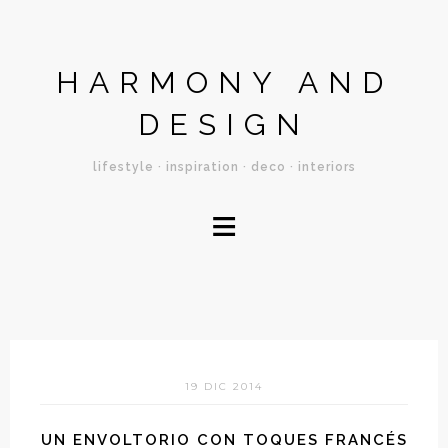
HARMONY AND
DESIGN
lifestyle · inspiration · deco · interiors
≡
19 DIC 2014
UN ENVOLTORIO CON TOQUES FRANCÉS