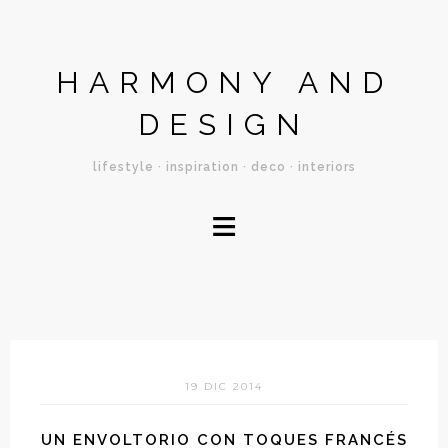
HARMONY AND
DESIGN
lifestyle · inspiration · deco · interiors
≡
19 DIC 2014
UN ENVOLTORIO CON TOQUES FRANCÉS