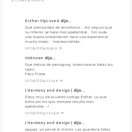
6 COMENTARIOS
Esther VipLoved
dijo...
Qué preciosidad de envoltorios... Así seguro que
su Interior se hace más apetecible... Sin suda
una buena presentación hace una experiencia
mucho mejor... Imprescindible...
12/19/2014 9:45 a. m.
Unknown
dijo...
Que delicia de packaging, coleccionaría todas las
cajas...
Feliz Finde
12/19/2014 11:14 a. m.
| Harmony and design |
dijo...
Estoy muy de acuerdo contigo Esther. Lo que
entra por los ojos siempre resulta más
apetecible ;-)
12/19/2014 12:14 p. m.
| Harmony and design |
dijo...
jajajaja, yo pensé lo mismo. Las guardaría todas.