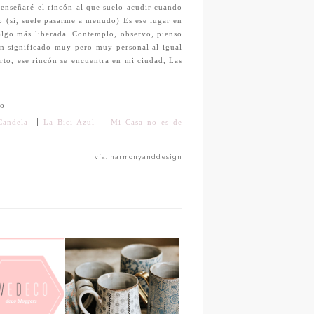
s enseñaré el rincón al que suelo acudir cuando
o (sí, suele pasarme a menudo) Es ese lugar en
algo más liberada. Contemplo, observo, pienso
un significado muy pero muy personal al igual
rto, ese rincón se encuentra en mi ciudad, Las
co
|
|
Candela
La Bici Azul
Mi Casa no es de
vía: harmonyanddesign