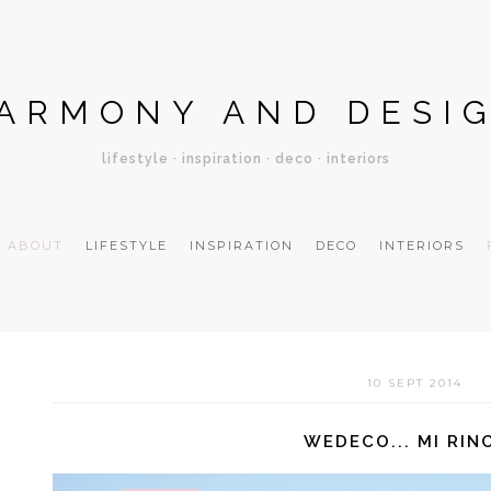
ARMONY AND DESI
lifestyle · inspiration · deco · interiors
ABOUT
LIFESTYLE
INSPIRATION
DECO
INTERIORS
10 SEPT 2014
WEDECO... MI RIN