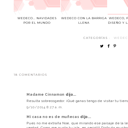
WEDECO... NAVIDADES
WEDECO CON LA BARRIGA
WEDECO, P
POR EL MUNDO
LLENA
DISEÑO Y 
CATEGORÍAS ·
WEDE
18 COMENTARIOS
Madame Cinnamon
dijo...
Resulta sobrecogedor. ¡Qué ganas tengo de visitar tu tierr
9/10/2014 8:27 a. m.
Mi casa no es de muñecas
dijo...
Pues no me extraña Noe, que mirando ese paisaje de la le
verdad. Como me gusta tu isla, en serio!!!! Disfruta mucho