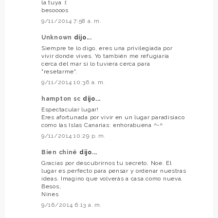
la tuya :(
besoooos
9/11/2014 7:58 a. m.
Unknown
dijo...
Siempre te lo digo, eres una privilegiada por
vivir donde vives. Yo también me refugiaría
cerca del mar si lo tuviera cerca para
"resetarme".
9/11/2014 10:36 a. m.
hampton sc
dijo...
Espectacular lugar!
Eres afortunada por vivir en un lugar paradisíaco
como las Islas Canarias: enhorabuena ^-^
9/11/2014 10:29 p. m.
Bien chiné
dijo...
Gracias por descubrirnos tu secreto, Noe. El
lugar es perfecto para pensar y ordenar nuestras
ideas. Imagino que volverás a casa como nueva.
Besos,
Nines
9/16/2014 6:13 a. m.