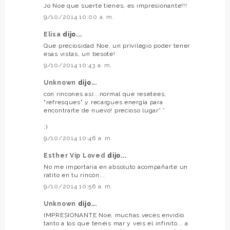
Jo Noe que suerte tienes, es impresionante!!!
9/10/2014 10:00 a. m.
Elisa
dijo...
Que preciosidad Noe, un privilegio poder tener
esas vistas, un besote!
9/10/2014 10:43 a. m.
Unknown
dijo...
con rincones así...normal que resetees,
"refresques" y recargues energía para
encontrarte de nuevo! precioso lugar* *
:)
9/10/2014 10:46 a. m.
Esther Vip Loved
dijo...
No me importaría en absoluto acompañarte un
ratito en tu rincón...
9/10/2014 10:56 a. m.
Unknown
dijo...
IMPRESIONANTE Noe, muchas veces envidio
tanto a los que tenéis mar y veis el infinito... a