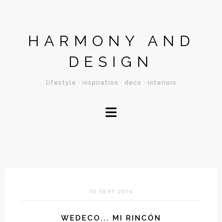
HARMONY AND
DESIGN
lifestyle · inspiration · deco · interiors
≡
10 SEPT 2014
WEDECO... MI RINCÓN