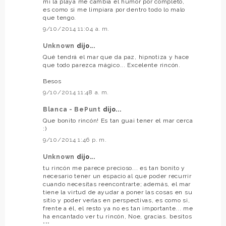
mí la playa me cambia el humor por completo,
es como si me limpiara por dentro todo lo malo
que tengo.
9/10/2014 11:04 a. m.
Unknown
dijo...
Qué tendrá el mar que da paz, hipnotiza y hace
que todo parezca mágico... Excelente rincón.
Besos
9/10/2014 11:48 a. m.
Blanca - BePunt
dijo...
Que bonito rincón! Es tan guai tener el mar cerca
:)
9/10/2014 1:46 p. m.
Unknown
dijo...
tu rincón me parece precioso... es tan bonito y
necesario tener un espacio al que poder recurrir
cuando necesitas reencontrarte; además, el mar
tiene la virtud de ayudar a poner las cosas en su
sitio y poder verlas en perspectivas, es como si,
frente a él, el resto ya no es tan importante... me
ha encantado ver tu rincón, Noe, gracias. besitos
***