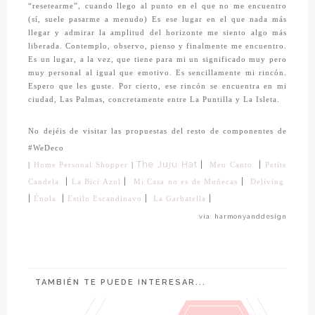
“resetearme”, cuando llego al punto en el que no me encuentro
(sí, suele pasarme a menudo) Es ese lugar en el que nada más
llegar y admirar la amplitud del horizonte me siento algo más
liberada. Contemplo, observo, pienso y finalmente me encuentro.
Es un lugar, a la vez, que tiene para mi un significado muy pero
muy personal al igual que emotivo. Es sencillamente mi rincón.
Espero que les guste. Por cierto, ese rincón se encuentra en mi
ciudad, Las Palmas, concretamente entre La Puntilla y La Isleta.
No dejéis de visitar las propuestas del resto de componentes de
#WeDeco
The Juju Hat
|
|
|
Home Personal Shopper
|
Meu Canto
Petite
|
|
|
Candela
La Bici Azul
Mi Casa no es de Muñecas
Deliving
|
|
|
|
La Garbatella
Énola
Estilo Escandinavo
vía: harmonyanddesign
TAMBIÉN TE PUEDE INTERESAR...