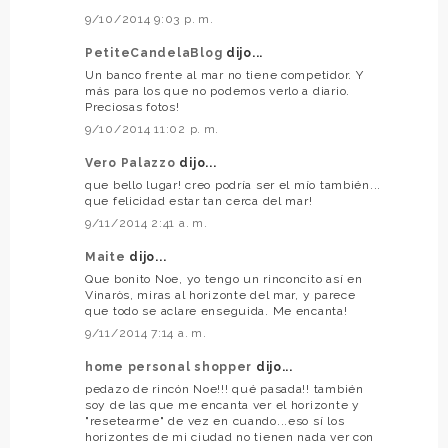
9/10/2014 9:03 p. m.
PetiteCandelaBlog
dijo...
Un banco frente al mar no tiene competidor. Y
más para los que no podemos verlo a diario.
Preciosas fotos!
9/10/2014 11:02 p. m.
Vero Palazzo
dijo...
que bello lugar! creo podría ser el mío también...
que felicidad estar tan cerca del mar!
9/11/2014 2:41 a. m.
Maite
dijo...
Que bonito Noe, yo tengo un rinconcito así en
Vinaròs, miras al horizonte del mar, y parece
que todo se aclare enseguida. Me encanta!
9/11/2014 7:14 a. m.
home personal shopper
dijo...
pedazo de rincón Noe!!! qué pasada!! también
soy de las que me encanta ver el horizonte y
"resetearme" de vez en cuando...eso sí los
horizontes de mi ciudad no tienen nada ver con