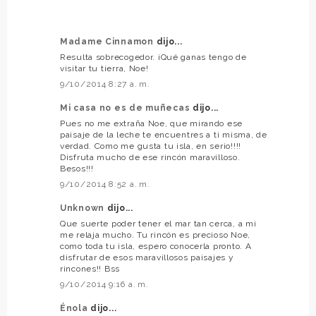
Madame Cinnamon
dijo...
Resulta sobrecogedor. ¡Qué ganas tengo de
visitar tu tierra, Noe!
9/10/2014 8:27 a. m.
Mi casa no es de muñecas
dijo...
Pues no me extraña Noe, que mirando ese
paisaje de la leche te encuentres a ti misma, de
verdad. Como me gusta tu isla, en serio!!!!
Disfruta mucho de ese rincón maravilloso.
Besos!!!
9/10/2014 8:52 a. m.
Unknown
dijo...
Que suerte poder tener el mar tan cerca, a mi
me relaja mucho. Tu rincón es precioso Noe,
como toda tu isla, espero conocerla pronto. A
disfrutar de esos maravillosos paisajes y
rincones!! Bss
9/10/2014 9:16 a. m.
Énola
dijo...