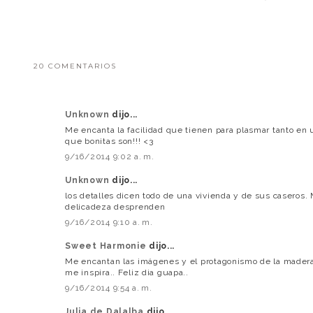
20 COMENTARIOS
Unknown
dijo...
Me encanta la facilidad que tienen para plasmar tanto en 
que bonitas son!!! <3
9/16/2014 9:02 a. m.
Unknown
dijo...
los detalles dicen todo de una vivienda y de sus caseros.
delicadeza desprenden
9/16/2014 9:10 a. m.
Sweet Harmonie
dijo...
Me encantan las imágenes y el protagonismo de la madera
me inspira.. Feliz dia guapa..
9/16/2014 9:54 a. m.
Julia de Dalalba
dijo...