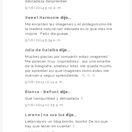
delicadeza desprenden
9/16/2014 9:10 a. m.
Sweet Harmonie
dijo...
Me encantan las imágenes y el protagonismo de
la madera natural tan delicada es lo que más me
inspira.. Feliz dia guapa..
9/16/2014 9:54 a. m.
Julia de Dalalba
dijo...
Muchas gracias por compartir estas imágenes!
Me parecen muy inspiradoras...soy una amante
de la fotografía, amateur total, me queda mucho
por aprender así que imágenes como éstas me
motivan a seguir aprendiendo. :-) :-) :-)
9/16/2014 10:14 a. m.
Blanca - BePunt
dijo...
Qué tranquilidad y delicadeza :)
9/16/2014 10:25 a. m.
Lorena | na sua lua
dijo...
Ledansla es un blog bonito, bonito! De los que
hay que tener en cuenta! :)