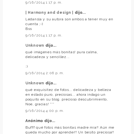
9/16/2014 1:17 p. m.
| Harmony and design |
dijo...
Ledansla y su autora son ambos a tener muy en
cuenta ;-)
Bss
9/16/2014 1:17 p. m.
Unknown
dijo...
qué imágenes más bonitas! pura calma,
delicadeza y sencillez...
:)
9/16/2014 2:06 p. m.
Unknown
dijo...
qué exquisitez de fotos... delicadeza y belleza
en estado puro, preciosas... ahora indago un
poquito en su blog. precioso descubrimiento,
Noe, gracias! ***
9/16/2014 4:00 p. m.
Anónimo dijo...
Bufff qué fotos más bonitas madre mía!! Aún me
queda mucho por aprender!! Un besito preciosa!!