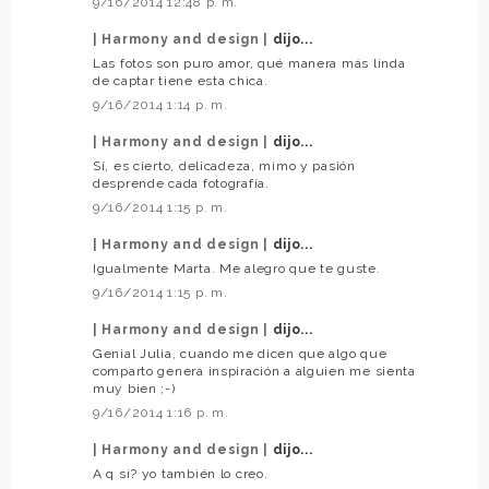
9/16/2014 12:48 p. m.
| Harmony and design |
dijo...
Las fotos son puro amor, qué manera más linda
de captar tiene esta chica.
9/16/2014 1:14 p. m.
| Harmony and design |
dijo...
Sí, es cierto, delicadeza, mimo y pasión
desprende cada fotografía.
9/16/2014 1:15 p. m.
| Harmony and design |
dijo...
Igualmente Marta. Me alegro que te guste.
9/16/2014 1:15 p. m.
| Harmony and design |
dijo...
Genial Julia, cuando me dicen que algo que
comparto genera inspiración a alguien me sienta
muy bien ;-)
9/16/2014 1:16 p. m.
| Harmony and design |
dijo...
A q si? yo también lo creo.