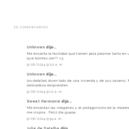
20 COMENTARIOS
Unknown
dijo...
Me encanta la facilidad que tienen para plasmar tanto en 
que bonitas son!!! <3
9/16/2014 9:02 a. m.
Unknown
dijo...
los detalles dicen todo de una vivienda y de sus caseros.
delicadeza desprenden
9/16/2014 9:10 a. m.
Sweet Harmonie
dijo...
Me encantan las imágenes y el protagonismo de la madera
me inspira.. Feliz dia guapa..
9/16/2014 9:54 a. m.
Julia de Dalalba
dijo...