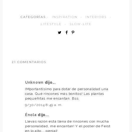
CATEGORÍAS ·
INSPIRATION
·
INTERIORS
·
LIFESTYLE
·
SLOW-LIFE
21 COMENTARIOS
Unknown
dijo...
IMportantísimo para dotar de personalidad una
casa. Qué rincones más bonitos! Las plantas
pequeñitas me encantan. Bss
9/30/2014 8:49 a. m.
Énola
dijo...
Llevas razón está llena de rincones con mucha
personalidad, me encantan! Y el poster de Feist
en lo alto... genial!