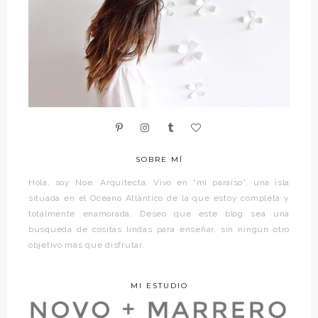
SOBRE MÍ
Hola, soy Noe. Arquitecta. Vivo en “mi paraíso”, una isla
situada en el Océano Atlántico de la que estoy completa y
totalmente enamorada. Deseo que este blog sea una
búsqueda de cositas lindas para enseñar, sin ningún otro
objetivo más que disfrutar.
MI ESTUDIO