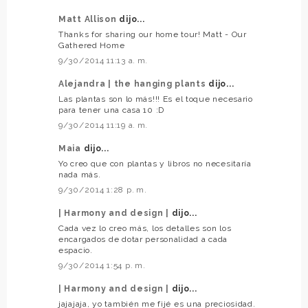
Matt Allison
dijo...
Thanks for sharing our home tour! Matt - Our
Gathered Home
9/30/2014 11:13 a. m.
Alejandra | the hanging plants
dijo...
Las plantas son lo más!!! Es el toque necesario
para tener una casa 10 :D
9/30/2014 11:19 a. m.
Maia
dijo...
Yo creo que con plantas y libros no necesitaría
nada más.
9/30/2014 1:28 p. m.
| Harmony and design |
dijo...
Cada vez lo creo más, los detalles son los
encargados de dotar personalidad a cada
espacio.
9/30/2014 1:54 p. m.
| Harmony and design |
dijo...
jajajaja, yo también me fijé es una preciosidad.