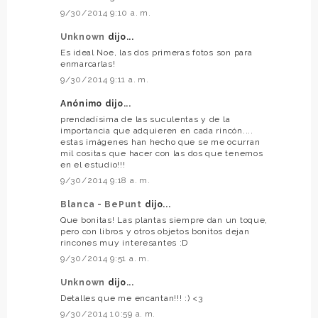
9/30/2014 9:10 a. m.
Unknown
dijo...
Es ideal Noe, las dos primeras fotos son para
enmarcarlas!
9/30/2014 9:11 a. m.
Anónimo dijo...
prendadísima de las suculentas y de la
importancia que adquieren en cada rincón....
estas imágenes han hecho que se me ocurran
mil cositas que hacer con las dos que tenemos
en el estudio!!!
9/30/2014 9:18 a. m.
Blanca - BePunt
dijo...
Que bonitas! Las plantas siempre dan un toque,
pero con libros y otros objetos bonitos dejan
rincones muy interesantes :D
9/30/2014 9:51 a. m.
Unknown
dijo...
Detalles que me encantan!!! :) <3
9/30/2014 10:59 a. m.