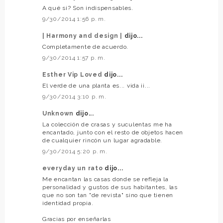
A qué si? Son indispensables.
9/30/2014 1:56 p. m.
| Harmony and design |
dijo...
Completamente de acuerdo.
9/30/2014 1:57 p. m.
Esther Vip Loved
dijo...
El verde de una planta es... vida ¡¡...
9/30/2014 3:10 p. m.
Unknown
dijo...
La colección de crasas y suculentas me ha
encantado, junto con el resto de objetos hacen
de cualquier rincón un lugar agradable.
9/30/2014 5:20 p. m.
everyday un rato
dijo...
Me encantan las casas donde se refleja la
personalidad y gustos de sus habitantes, las
que no son tan "de revista" sino que tienen
identidad propia.
Gracias por enseñarlas