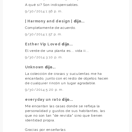
A qué si? Son indispensables.
9/30/2014 1:56 p. m.
| Harmony and design |
dijo...
Completamente de acuerdo.
9/30/2014 1:57 p. m.
Esther Vip Loved
dijo...
El verde de una planta es... vida ¡¡...
9/30/2014 3:10 p. m.
Unknown
dijo...
La colección de crasas y suculentas me ha
encantado, junto con el resto de objetos hacen
de cualquier rincón un lugar agradable.
9/30/2014 5:20 p. m.
everyday un rato
dijo...
Me encantan las casas donde se refleja la
personalidad y gustos de sus habitantes, las
que no son tan "de revista" sino que tienen
identidad propia.
Gracias por enseñarlas