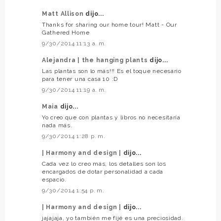
Matt Allison
dijo...
Thanks for sharing our home tour! Matt - Our
Gathered Home
9/30/2014 11:13 a. m.
Alejandra | the hanging plants
dijo...
Las plantas son lo más!!! Es el toque necesario
para tener una casa 10 :D
9/30/2014 11:19 a. m.
Maia
dijo...
Yo creo que con plantas y libros no necesitaría
nada más.
9/30/2014 1:28 p. m.
| Harmony and design |
dijo...
Cada vez lo creo más, los detalles son los
encargados de dotar personalidad a cada
espacio.
9/30/2014 1:54 p. m.
| Harmony and design |
dijo...
jajajaja, yo también me fijé es una preciosidad.