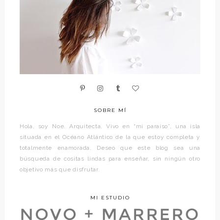
SOBRE MÍ
Hola, soy Noe. Arquitecta. Vivo en “mi paraíso”, una isla
situada en el Océano Atlántico de la que estoy completa y
totalmente enamorada. Deseo que este blog sea una
búsqueda de cositas lindas para enseñar, sin ningún otro
objetivo más que disfrutar.
MI ESTUDIO