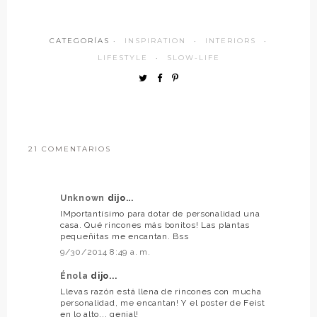
CATEGORÍAS ·
INSPIRATION
·
INTERIORS
·
LIFESTYLE
·
SLOW-LIFE
21 COMENTARIOS
Unknown
dijo...
IMportantísimo para dotar de personalidad una
casa. Qué rincones más bonitos! Las plantas
pequeñitas me encantan. Bss
9/30/2014 8:49 a. m.
Énola
dijo...
Llevas razón está llena de rincones con mucha
personalidad, me encantan! Y el poster de Feist
en lo alto... genial!