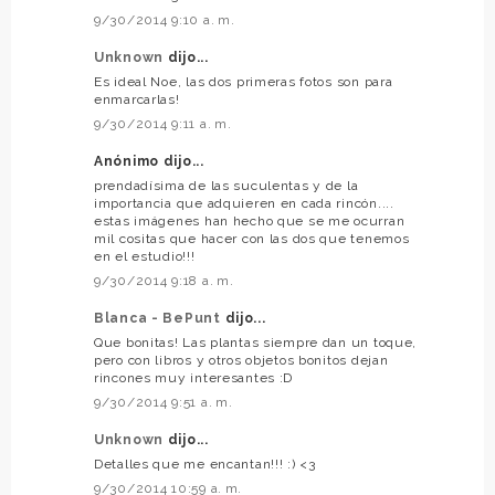
9/30/2014 9:10 a. m.
Unknown
dijo...
Es ideal Noe, las dos primeras fotos son para
enmarcarlas!
9/30/2014 9:11 a. m.
Anónimo dijo...
prendadísima de las suculentas y de la
importancia que adquieren en cada rincón....
estas imágenes han hecho que se me ocurran
mil cositas que hacer con las dos que tenemos
en el estudio!!!
9/30/2014 9:18 a. m.
Blanca - BePunt
dijo...
Que bonitas! Las plantas siempre dan un toque,
pero con libros y otros objetos bonitos dejan
rincones muy interesantes :D
9/30/2014 9:51 a. m.
Unknown
dijo...
Detalles que me encantan!!! :) <3
9/30/2014 10:59 a. m.