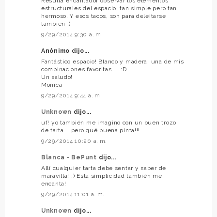
Resulta encantador observar los elementos
estructurales del espacio, tan simple pero tan
hermoso. Y esos tacos, son para deleitarse
también ;)
9/29/2014 9:30 a. m.
Anónimo dijo...
Fantástico espacio! Blanco y madera, una de mis
combinaciones favoritas ... :D
Un saludo!
Mònica
9/29/2014 9:44 a. m.
Unknown
dijo...
uf! yo también me imagino con un buen trozo
de tarta... pero qué buena pinta!!!
9/29/2014 10:20 a. m.
Blanca - BePunt
dijo...
Allí cualquier tarta debe sentar y saber de
maravilla! :) Esta simplicidad también me
encanta!
9/29/2014 11:01 a. m.
Unknown
dijo...