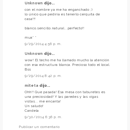
Unknown
dijo...
con el nombre ya me ha enganchado ;)
lo único que pediría es tenerlo cerquita de
casa!!!
blanco.sencillo.natural...perfecto!!
mua* *
9/29/2014 4:56 p. m.
Unknown
dijo...
wow! El techo me ha llamado mucho la atención
con esa estructura blanca. Precioso todo el local.
Bss
9/29/2014 8:42 p. m.
miteta
dijo...
Ohh!! Que pasada! Esa mesa con taburetes es
una preciosidad! Y las paredes y las vigas
vistas... me encanta!
Un saludo!
Candela
9/30/2014 6:36 p. m.
Publicar un comentario