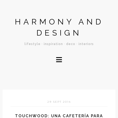
HARMONY AND
DESIGN
lifestyle · inspiration · deco · interiors
≡
29 SEPT 2014
TOUCHWOOD: UNA CAFETERÍA PARA