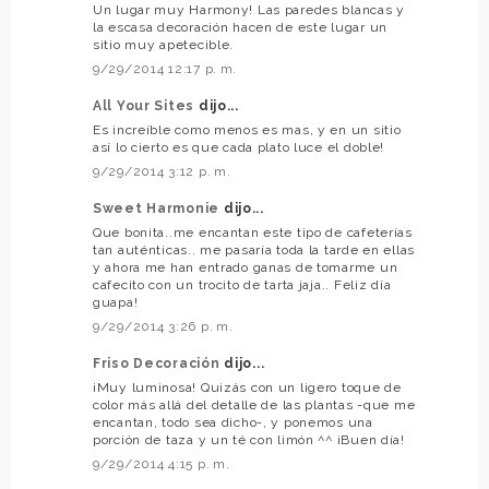
Un lugar muy Harmony! Las paredes blancas y
la escasa decoración hacen de este lugar un
sitio muy apetecible.
9/29/2014 12:17 p. m.
All Your Sites
dijo...
Es increíble como menos es mas, y en un sitio
así lo cierto es que cada plato luce el doble!
9/29/2014 3:12 p. m.
Sweet Harmonie
dijo...
Que bonita..me encantan este tipo de cafeterías
tan auténticas.. me pasaría toda la tarde en ellas
y ahora me han entrado ganas de tomarme un
cafecito con un trocito de tarta jaja.. Feliz día
guapa!
9/29/2014 3:26 p. m.
Friso Decoración
dijo...
¡Muy luminosa! Quizás con un ligero toque de
color más allá del detalle de las plantas -que me
encantan, todo sea dicho-, y ponemos una
porción de taza y un té con limón ^^ ¡Buen día!
9/29/2014 4:15 p. m.