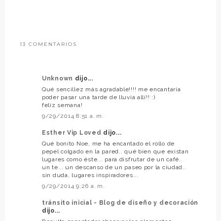
13 COMENTARIOS
Unknown
dijo...
Qué sencillez más agradable!!!! me encantaría
poder pasar una tarde de lluvia allí!! :)
feliz semana!
9/29/2014 8:51 a. m.
Esther Vip Loved
dijo...
Qué bonito Noe, me ha encantado el rollo de
pepel colgado en la pared.. qué bien que existan
lugares como éste... para disfrutar de un café..
un te... un descanso de un paseo por la ciudad..
sin duda, lugares inspiradores...
9/29/2014 9:26 a. m.
tránsito inicial - Blog de diseño y decoración
dijo...