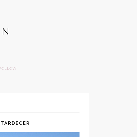
GN
FOLLOW
 ATARDECER