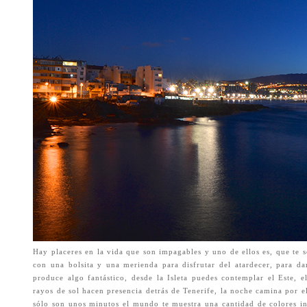
Hay placeres en la vida que son impagables y uno de ellos es, que te 
con una bolsita y una merienda para disfrutar del atardecer, para d
produce algo fantástico, desde la Isleta puedes contemplar el Este, e
rayos de sol hacen presencia detrás de Tenerife, la noche camina por e
sólo son unos minutos el mundo te muestra una cantidad de colores in