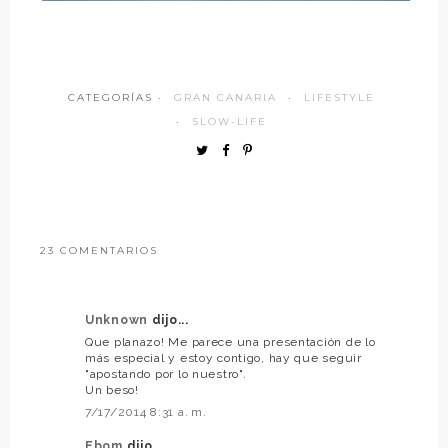
CATEGORÍAS ·
GRAN CANARIA
·
LIFESTYLE
·
SLOW-LIFE
23 COMENTARIOS
Unknown
dijo...
Que planazo! Me parece una presentación de lo
más especial y estoy contigo, hay que seguir
"apostando por lo nuestro".
Un beso!
7/17/2014 8:31 a. m.
Ebom
dijo...