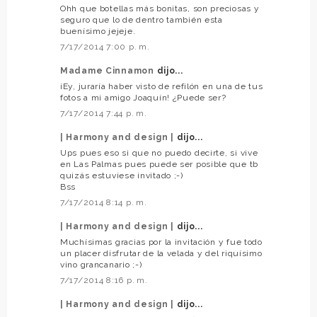
Ohh que botellas más bonitas, son preciosas y
seguro que lo de dentro también esta
buenísimo jejeje.
7/17/2014 7:00 p. m.
Madame Cinnamon
dijo...
¡Ey, juraría haber visto de refilón en una de tus
fotos a mi amigo Joaquín! ¿Puede ser?
7/17/2014 7:44 p. m.
| Harmony and design |
dijo...
Ups pues eso si que no puedo decirte, si vive
en Las Palmas pues puede ser posible que tb
quizás estuviese invitado ;-)
Bss
7/17/2014 8:14 p. m.
| Harmony and design |
dijo...
Muchísimas gracias por la invitación y fue todo
un placer disfrutar de la velada y del riquísimo
vino grancanario ;-)
7/17/2014 8:16 p. m.
| Harmony and design |
dijo...