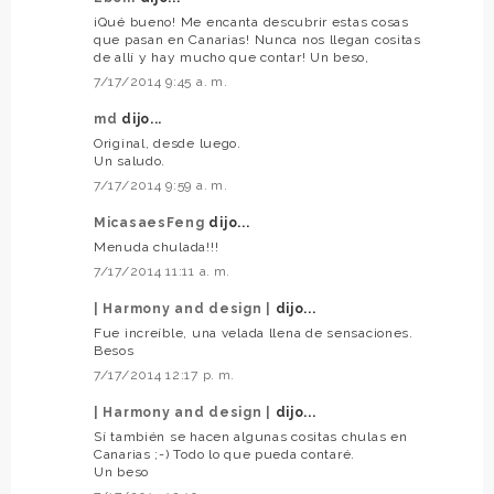
¡Qué bueno! Me encanta descubrir estas cosas
que pasan en Canarias! Nunca nos llegan cositas
de allí y hay mucho que contar! Un beso,
7/17/2014 9:45 a. m.
md
dijo...
Original, desde luego.
Un saludo.
7/17/2014 9:59 a. m.
MicasaesFeng
dijo...
Menuda chulada!!!
7/17/2014 11:11 a. m.
| Harmony and design |
dijo...
Fue increíble, una velada llena de sensaciones.
Besos
7/17/2014 12:17 p. m.
| Harmony and design |
dijo...
Sí también se hacen algunas cositas chulas en
Canarias ;-) Todo lo que pueda contaré.
Un beso