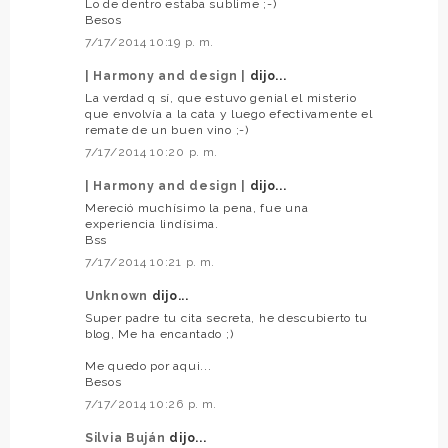
Lo de dentro estaba sublime ;-)
Besos
7/17/2014 10:19 p. m.
| Harmony and design |
dijo...
La verdad q sí, que estuvo genial el misterio
que envolvía a la cata y luego efectivamente el
remate de un buen vino ;-)
7/17/2014 10:20 p. m.
| Harmony and design |
dijo...
Mereció muchísimo la pena, fue una
experiencia lindísima.
Bss
7/17/2014 10:21 p. m.
Unknown
dijo...
Super padre tu cita secreta, he descubierto tu
blog, Me ha encantado ;)
Me quedo por aqui...
Besos
7/17/2014 10:26 p. m.
Silvia Buján
dijo...