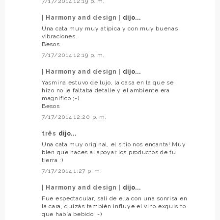
7/17/2014 12:19 p. m.
| Harmony and design |
dijo...
Una cata muy muy atípica y con muy buenas
vibraciones.
Besos
7/17/2014 12:19 p. m.
| Harmony and design |
dijo...
Yasmina estuvo de lujo, la casa en la que se
hizo no le faltaba detalle y el ambiente era
magnifico ;-)
Besos
7/17/2014 12:20 p. m.
três
dijo...
Una cata muy original, el sitio nos encanta! Muy
bien que haces al apoyar los productos de tu
tierra :)
7/17/2014 1:27 p. m.
| Harmony and design |
dijo...
Fue espectacular, salí de ella con una sonrisa en
la cara, quizás también influye el vino exquisito
que había bebido ;-)