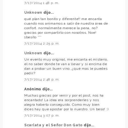
7/17/2014 1:48 p. m.
Unknown
dijo...
qué plan tan bonito y diferente!! me encanta
cuando nos animamos a salir de nuestra área de
confort. normalmente merece la pena, no?
gracias por compartirlo con nosotros, Noe!
1besito ***
7/17/2014 2:25 p. m.
Unknown
dijo...
Un evento muy original, me encanta el misterio,
el no saber donde te van a llevar y si encima de
dan a probar un buen vino, ¿qué mas le puedes
pedir?
7/17/2014 2:48 p. m.
Anónimo dijo...
Muchas gracias por venir y por el post, nos ha
encantado! La idea era sorprenderles y nos
alegra haberlo conseguido. Como muy bien
dices hay que apostar por lo nuestro. Un beso! :)
7/17/2014 3:07 p. m.
Scarlata y el Señor Don Gato
dijo...