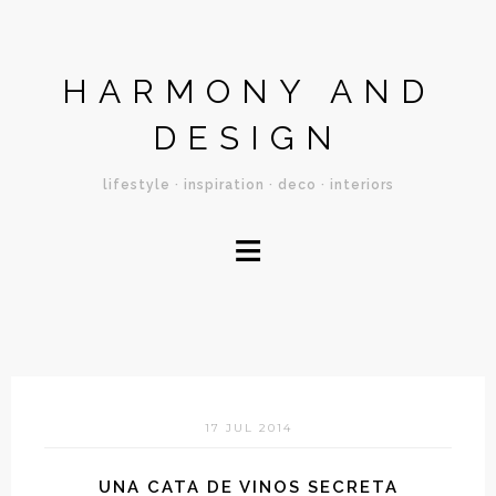
HARMONY AND
DESIGN
lifestyle · inspiration · deco · interiors
≡
17 JUL 2014
UNA CATA DE VINOS SECRETA