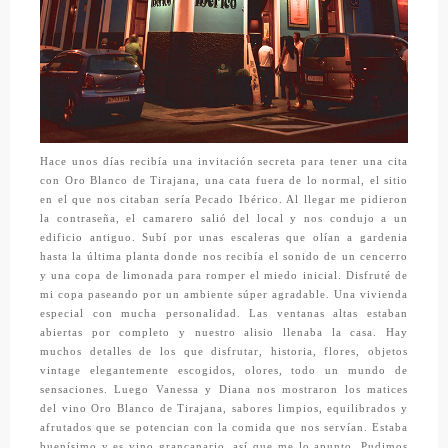
Hace unos días recibía una invitación secreta para tener una cita
con
Oro Blanco de Tirajana,
una cata fuera de lo normal, el sitio
en el que nos citaban sería
Pecado Ibérico.
Al llegar me pidieron
la contraseña, el camarero salió del local y nos condujo a un
edificio antiguo. Subí por unas escaleras que olían a gardenia
hasta la última planta donde nos recibía el sonido de un cencerro
y una copa de limonada para romper el miedo inicial. Disfruté de
mi copa paseando por un ambiente súper agradable. Una vivienda
especial con mucha personalidad. Las ventanas altas estaban
abiertas por completo y nuestro alisio llenaba la casa. Hay
muchos detalles de los que disfrutar, historia, flores, objetos
vintage elegantemente escogidos, olores, todo un mundo de
sensaciones. Luego Vanessa y Diana nos mostraron los matices
del vino
Oro Blanco de Tirajana,
sabores limpios, equilibrados y
afrutados que se potencian con la comida que nos servían. Estaba
buenísimo y es vino grancanario, así que me lo apunto. Pudimos