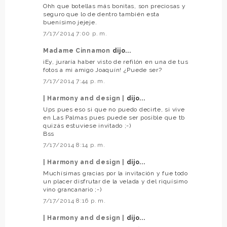
Ohh que botellas más bonitas, son preciosas y
seguro que lo de dentro también esta
buenísimo jejeje.
7/17/2014 7:00 p. m.
Madame Cinnamon
dijo...
¡Ey, juraría haber visto de refilón en una de tus
fotos a mi amigo Joaquín! ¿Puede ser?
7/17/2014 7:44 p. m.
| Harmony and design |
dijo...
Ups pues eso si que no puedo decirte, si vive
en Las Palmas pues puede ser posible que tb
quizás estuviese invitado ;-)
Bss
7/17/2014 8:14 p. m.
| Harmony and design |
dijo...
Muchísimas gracias por la invitación y fue todo
un placer disfrutar de la velada y del riquísimo
vino grancanario ;-)
7/17/2014 8:16 p. m.
| Harmony and design |
dijo...