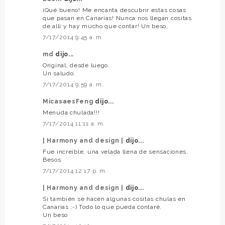
¡Qué bueno! Me encanta descubrir estas cosas
que pasan en Canarias! Nunca nos llegan cositas
de allí y hay mucho que contar! Un beso,
7/17/2014 9:45 a. m.
md
dijo...
Original, desde luego.
Un saludo.
7/17/2014 9:59 a. m.
MicasaesFeng
dijo...
Menuda chulada!!!
7/17/2014 11:11 a. m.
| Harmony and design |
dijo...
Fue increíble, una velada llena de sensaciones.
Besos
7/17/2014 12:17 p. m.
| Harmony and design |
dijo...
Sí también se hacen algunas cositas chulas en
Canarias ;-) Todo lo que pueda contaré.
Un beso