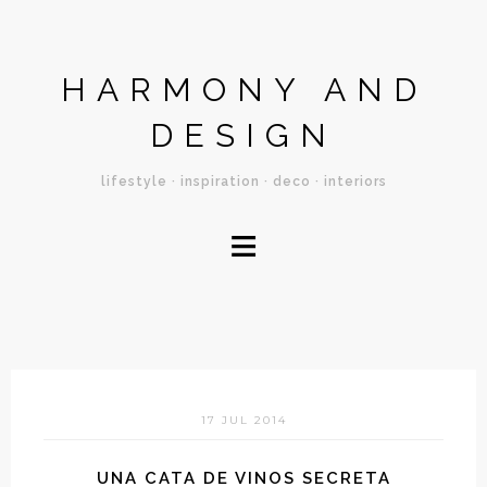
HARMONY AND
DESIGN
lifestyle · inspiration · deco · interiors
≡
17 JUL 2014
UNA CATA DE VINOS SECRETA