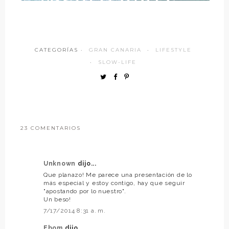
CATEGORÍAS ·
GRAN CANARIA
·
LIFESTYLE
·
SLOW-LIFE
23 COMENTARIOS
Unknown
dijo...
Que planazo! Me parece una presentación de lo
más especial y estoy contigo, hay que seguir
"apostando por lo nuestro".
Un beso!
7/17/2014 8:31 a. m.
Ebom
dijo...