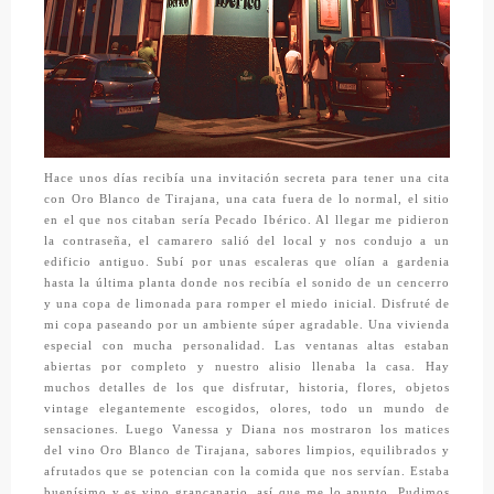
Hace unos días recibía una invitación secreta para tener una cita
con
Oro Blanco de Tirajana,
una cata fuera de lo normal, el sitio
en el que nos citaban sería
Pecado Ibérico.
Al llegar me pidieron
la contraseña, el camarero salió del local y nos condujo a un
edificio antiguo. Subí por unas escaleras que olían a gardenia
hasta la última planta donde nos recibía el sonido de un cencerro
y una copa de limonada para romper el miedo inicial. Disfruté de
mi copa paseando por un ambiente súper agradable. Una vivienda
especial con mucha personalidad. Las ventanas altas estaban
abiertas por completo y nuestro alisio llenaba la casa. Hay
muchos detalles de los que disfrutar, historia, flores, objetos
vintage elegantemente escogidos, olores, todo un mundo de
sensaciones. Luego Vanessa y Diana nos mostraron los matices
del vino
Oro Blanco de Tirajana,
sabores limpios, equilibrados y
afrutados que se potencian con la comida que nos servían. Estaba
buenísimo y es vino grancanario, así que me lo apunto. Pudimos