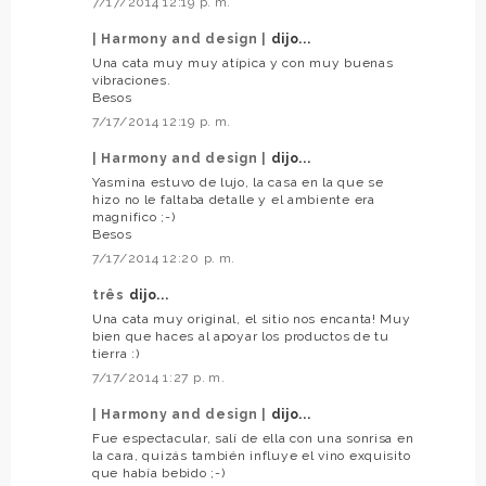
7/17/2014 12:19 p. m.
| Harmony and design |
dijo...
Una cata muy muy atípica y con muy buenas
vibraciones.
Besos
7/17/2014 12:19 p. m.
| Harmony and design |
dijo...
Yasmina estuvo de lujo, la casa en la que se
hizo no le faltaba detalle y el ambiente era
magnifico ;-)
Besos
7/17/2014 12:20 p. m.
três
dijo...
Una cata muy original, el sitio nos encanta! Muy
bien que haces al apoyar los productos de tu
tierra :)
7/17/2014 1:27 p. m.
| Harmony and design |
dijo...
Fue espectacular, salí de ella con una sonrisa en
la cara, quizás también influye el vino exquisito
que había bebido ;-)