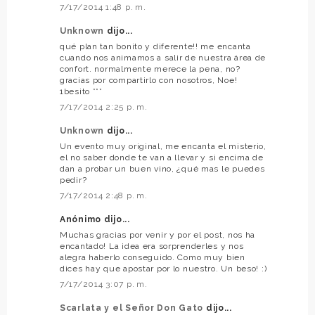
7/17/2014 1:48 p. m.
Unknown
dijo...
qué plan tan bonito y diferente!! me encanta
cuando nos animamos a salir de nuestra área de
confort. normalmente merece la pena, no?
gracias por compartirlo con nosotros, Noe!
1besito ***
7/17/2014 2:25 p. m.
Unknown
dijo...
Un evento muy original, me encanta el misterio,
el no saber donde te van a llevar y si encima de
dan a probar un buen vino, ¿qué mas le puedes
pedir?
7/17/2014 2:48 p. m.
Anónimo dijo...
Muchas gracias por venir y por el post, nos ha
encantado! La idea era sorprenderles y nos
alegra haberlo conseguido. Como muy bien
dices hay que apostar por lo nuestro. Un beso! :)
7/17/2014 3:07 p. m.
Scarlata y el Señor Don Gato
dijo...