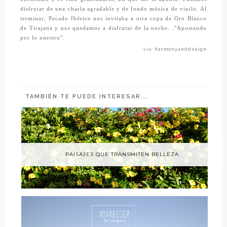
disfrutar de una charla agradable y de fondo música de vinilo. Al
terminar,
Pecado Ibérico
nos invitaba a otra copa de
Oro Blanco
de Tirajana
y nos quedamos a disfrutar de la noche. ."Apostando
por lo nuestro".
vía: harmonyanddesign
TAMBIÉN TE PUEDE INTERESAR...
PAISAJES QUE TRANSMITEN BELLEZA