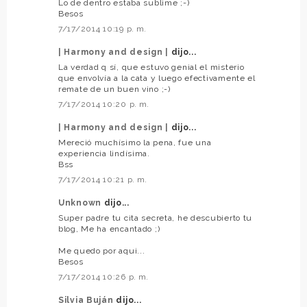
Lo de dentro estaba sublime ;-)
Besos
7/17/2014 10:19 p. m.
| Harmony and design |
dijo...
La verdad q sí, que estuvo genial el misterio
que envolvía a la cata y luego efectivamente el
remate de un buen vino ;-)
7/17/2014 10:20 p. m.
| Harmony and design |
dijo...
Mereció muchísimo la pena, fue una
experiencia lindísima.
Bss
7/17/2014 10:21 p. m.
Unknown
dijo...
Super padre tu cita secreta, he descubierto tu
blog, Me ha encantado ;)
Me quedo por aqui...
Besos
7/17/2014 10:26 p. m.
Silvia Buján
dijo...