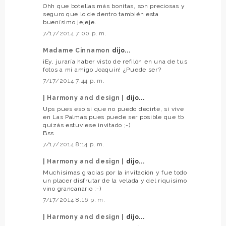
Ohh que botellas más bonitas, son preciosas y
seguro que lo de dentro también esta
buenísimo jejeje.
7/17/2014 7:00 p. m.
Madame Cinnamon
dijo...
¡Ey, juraría haber visto de refilón en una de tus
fotos a mi amigo Joaquín! ¿Puede ser?
7/17/2014 7:44 p. m.
| Harmony and design |
dijo...
Ups pues eso si que no puedo decirte, si vive
en Las Palmas pues puede ser posible que tb
quizás estuviese invitado ;-)
Bss
7/17/2014 8:14 p. m.
| Harmony and design |
dijo...
Muchísimas gracias por la invitación y fue todo
un placer disfrutar de la velada y del riquísimo
vino grancanario ;-)
7/17/2014 8:16 p. m.
| Harmony and design |
dijo...