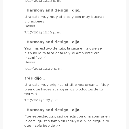
7/17/2014 12:19 p. m.
| Harmony and design |
dijo...
Una cata muy muy atípica y con muy buenas
vibraciones.
Besos
7/17/2014 12:19 p. m.
| Harmony and design |
dijo...
Yasmina estuvo de lujo, la casa en la que se
hizo no le faltaba detalle y el ambiente era
magnifico ;-)
Besos
7/17/2014 12:20 p. m.
três
dijo...
Una cata muy original, el sitio nos encanta! Muy
bien que haces al apoyar los productos de tu
tierra :)
7/17/2014 1:27 p. m.
| Harmony and design |
dijo...
Fue espectacular, salí de ella con una sonrisa en
la cara, quizás también influye el vino exquisito
que había bebido ;-)