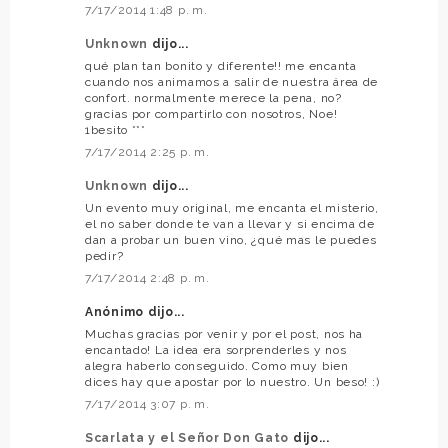
7/17/2014 1:48 p. m.
Unknown
dijo...
qué plan tan bonito y diferente!! me encanta
cuando nos animamos a salir de nuestra área de
confort. normalmente merece la pena, no?
gracias por compartirlo con nosotros, Noe!
1besito ***
7/17/2014 2:25 p. m.
Unknown
dijo...
Un evento muy original, me encanta el misterio,
el no saber donde te van a llevar y si encima de
dan a probar un buen vino, ¿qué mas le puedes
pedir?
7/17/2014 2:48 p. m.
Anónimo dijo...
Muchas gracias por venir y por el post, nos ha
encantado! La idea era sorprenderles y nos
alegra haberlo conseguido. Como muy bien
dices hay que apostar por lo nuestro. Un beso! :)
7/17/2014 3:07 p. m.
Scarlata y el Señor Don Gato
dijo...