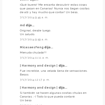
¡Qué bueno! Me encanta descubrir estas cosas
que pasan en Canarias! Nunca nos llegan cositas
de allí y hay mucho que contar! Un beso,
7/17/2014 9:45 a. m.
md
dijo...
Original, desde luego.
Un saludo.
7/17/2014 9:59 a. m.
MicasaesFeng
dijo...
Menuda chulada!!!
7/17/2014 11:11 a. m.
| Harmony and design |
dijo...
Fue increíble, una velada llena de sensaciones.
Besos
7/17/2014 12:17 p. m.
| Harmony and design |
dijo...
Sí también se hacen algunas cositas chulas en
Canarias ;-) Todo lo que pueda contaré.
Un beso