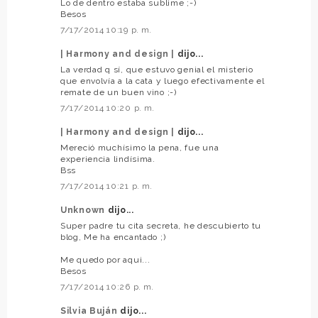
Lo de dentro estaba sublime ;-)
Besos
7/17/2014 10:19 p. m.
| Harmony and design |
dijo...
La verdad q sí, que estuvo genial el misterio
que envolvía a la cata y luego efectivamente el
remate de un buen vino ;-)
7/17/2014 10:20 p. m.
| Harmony and design |
dijo...
Mereció muchísimo la pena, fue una
experiencia lindísima.
Bss
7/17/2014 10:21 p. m.
Unknown
dijo...
Super padre tu cita secreta, he descubierto tu
blog, Me ha encantado ;)
Me quedo por aqui...
Besos
7/17/2014 10:26 p. m.
Silvia Buján
dijo...