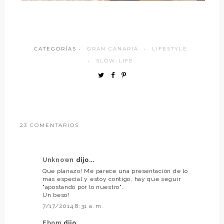
CATEGORÍAS ·
GRAN CANARIA
·
LIFESTYLE
·
SLOW-LIFE
23 COMENTARIOS
Unknown
dijo...
Que planazo! Me parece una presentación de lo
más especial y estoy contigo, hay que seguir
"apostando por lo nuestro".
Un beso!
7/17/2014 8:31 a. m.
Ebom
dijo...