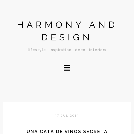
HARMONY AND
DESIGN
lifestyle · inspiration · deco · interiors
≡
17 JUL 2014
UNA CATA DE VINOS SECRETA