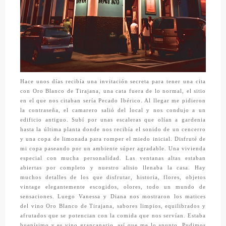
Hace unos días recibía una invitación secreta para tener una cita
con
Oro Blanco de Tirajana,
una cata fuera de lo normal, el sitio
en el que nos citaban sería
Pecado Ibérico.
Al llegar me pidieron
la contraseña, el camarero salió del local y nos condujo a un
edificio antiguo. Subí por unas escaleras que olían a gardenia
hasta la última planta donde nos recibía el sonido de un cencerro
y una copa de limonada para romper el miedo inicial. Disfruté de
mi copa paseando por un ambiente súper agradable. Una vivienda
especial con mucha personalidad. Las ventanas altas estaban
abiertas por completo y nuestro alisio llenaba la casa. Hay
muchos detalles de los que disfrutar, historia, flores, objetos
vintage elegantemente escogidos, olores, todo un mundo de
sensaciones. Luego Vanessa y Diana nos mostraron los matices
del vino
Oro Blanco de Tirajana,
sabores limpios, equilibrados y
afrutados que se potencian con la comida que nos servían. Estaba
buenísimo y es vino grancanario, así que me lo apunto. Pudimos