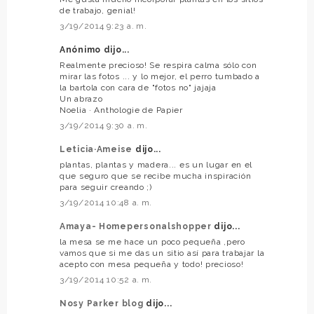
de trabajo, genial!
3/19/2014 9:23 a. m.
Anónimo dijo...
Realmente precioso! Se respira calma sólo con
mirar las fotos ... y lo mejor, el perro tumbado a
la bartola con cara de "fotos no" jajaja
Un abrazo
Noelia · Anthologie de Papier
3/19/2014 9:30 a. m.
Leticia·Ameise
dijo...
plantas, plantas y madera... es un lugar en el
que seguro que se recibe mucha inspiración
para seguir creando ;)
3/19/2014 10:48 a. m.
Amaya- Homepersonalshopper
dijo...
la mesa se me hace un poco pequeña ,pero
vamos que si me das un sitio así para trabajar la
acepto con mesa pequeña y todo! precioso!
3/19/2014 10:52 a. m.
Nosy Parker blog
dijo...