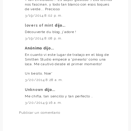
nos fascinan, y todo tan blanco con esos toques
de verde... Precioso
3/19/2014 8:02 p. m.
lovers of mint
dijo...
Découverte du blog, j'adore !
3/19/2014 8:08 p. m.
Anónimo dijo...
En cuanto vi este lugar de trabajo en el blog de
Smitten Studio empecé a 'pinearlo' como una
loca. Me cautivó desde el primer momento!
Un besito, Noe*
3/20/2014 8:28 a. m.
Unknown
dijo...
Me chifla, tan sencillo y tan perfecto ..
3/20/2014 9:16 a. m.
Publicar un comentario