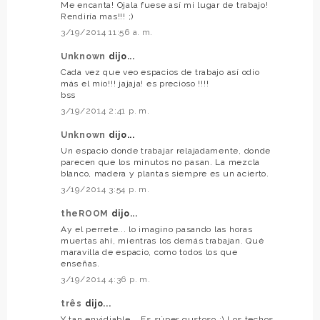
Me encanta! Ojala fuese así mi lugar de trabajo!
Rendiría mas!!! ;)
3/19/2014 11:56 a. m.
Unknown
dijo...
Cada vez que veo espacios de trabajo así odio
más el mio!!! jajaja! es precioso !!!!
bss
3/19/2014 2:41 p. m.
Unknown
dijo...
Un espacio donde trabajar relajadamente, donde
parecen que los minutos no pasan. La mezcla
blanco, madera y plantas siempre es un acierto.
3/19/2014 3:54 p. m.
theROOM
dijo...
Ay el perrete... lo imagino pasando las horas
muertas ahí, mientras los demás trabajan. Qué
maravilla de espacio, como todos los que
enseñas.
3/19/2014 4:36 p. m.
três
dijo...
Y tan envidiable... Es súper gustoso :) Los techos