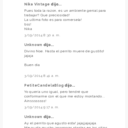
Nika Vintage
dijo...
Pues toda la razon, es un ambiente genial para
trabajar!! Que preciosidad!
La ultima foto es para comersela!
bss!
Nika
3/19/2014 8:30 a. m.
Unknown
dijo...
Divino Noe. Hasta el perrito muere de gustito!
jajaja
Buen día
3/19/2014 8:41 a. m.
PetiteCandelaBlog
dijo...
Yo quería uno igual, pero tendré que
conformarme con el que me estoy montando...
Ainssssssss!
3/19/2014 9:17 a. m.
Unknown
dijo...
Ay el perrito que agusto esta! jajajjajajaja.
Me gusta mucho incorporar plantas en los sitios