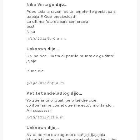
Nika Vintage
dijo...
Pues toda la razon, es un ambiente genial para
trabajar!! Que preciosidad!
La ultima foto es para comersela!
bss!
Nika
3/19/2014 8:30 a. m.
Unknown
dijo...
Divino Noe. Hasta el perrito muere de gustito!
jajaja
Buen día
3/19/2014 8:41 a. m.
PetiteCandelaBlog
dijo...
Yo quería uno igual, pero tendré que
conformarme con el que me estoy montando...
Ainssssssss!
3/19/2014 9:17 a. m.
Unknown
dijo...
Ay el perrito que agusto esta! jajajjajajaja.
Me gusta mucho incorporar plantas en los sitios