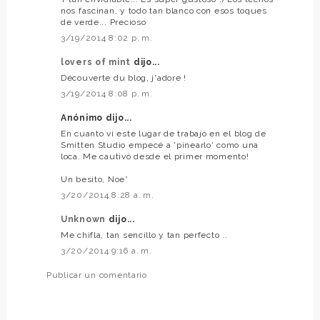
nos fascinan, y todo tan blanco con esos toques
de verde... Precioso
3/19/2014 8:02 p. m.
lovers of mint
dijo...
Découverte du blog, j'adore !
3/19/2014 8:08 p. m.
Anónimo dijo...
En cuanto vi este lugar de trabajo en el blog de
Smitten Studio empecé a 'pinearlo' como una
loca. Me cautivó desde el primer momento!
Un besito, Noe*
3/20/2014 8:28 a. m.
Unknown
dijo...
Me chifla, tan sencillo y tan perfecto ..
3/20/2014 9:16 a. m.
Publicar un comentario