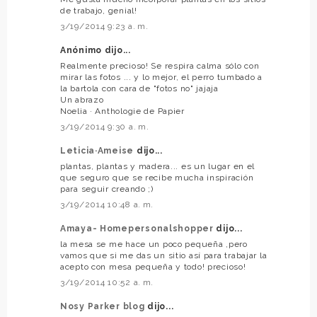
de trabajo, genial!
3/19/2014 9:23 a. m.
Anónimo dijo...
Realmente precioso! Se respira calma sólo con
mirar las fotos ... y lo mejor, el perro tumbado a
la bartola con cara de "fotos no" jajaja
Un abrazo
Noelia · Anthologie de Papier
3/19/2014 9:30 a. m.
Leticia·Ameise
dijo...
plantas, plantas y madera... es un lugar en el
que seguro que se recibe mucha inspiración
para seguir creando ;)
3/19/2014 10:48 a. m.
Amaya- Homepersonalshopper
dijo...
la mesa se me hace un poco pequeña ,pero
vamos que si me das un sitio así para trabajar la
acepto con mesa pequeña y todo! precioso!
3/19/2014 10:52 a. m.
Nosy Parker blog
dijo...