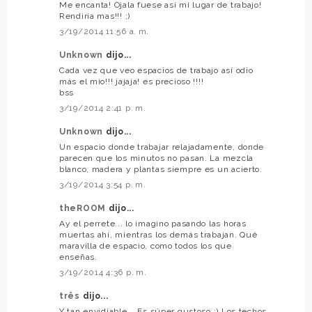
Me encanta! Ojala fuese así mi lugar de trabajo!
Rendiría mas!!! ;)
3/19/2014 11:56 a. m.
Unknown
dijo...
Cada vez que veo espacios de trabajo así odio
más el mio!!! jajaja! es precioso !!!!
bss
3/19/2014 2:41 p. m.
Unknown
dijo...
Un espacio donde trabajar relajadamente, donde
parecen que los minutos no pasan. La mezcla
blanco, madera y plantas siempre es un acierto.
3/19/2014 3:54 p. m.
theROOM
dijo...
Ay el perrete... lo imagino pasando las horas
muertas ahí, mientras los demás trabajan. Qué
maravilla de espacio, como todos los que
enseñas.
3/19/2014 4:36 p. m.
três
dijo...
Y tan envidiable... Es súper gustoso :) Los techos