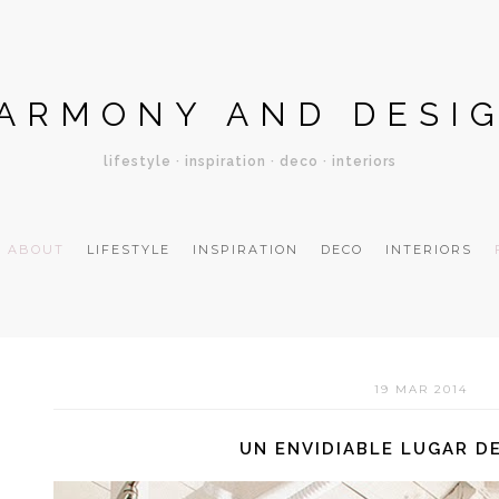
ARMONY AND DESI
lifestyle · inspiration · deco · interiors
ABOUT
LIFESTYLE
INSPIRATION
DECO
INTERIORS
19 MAR 2014
UN ENVIDIABLE LUGAR D