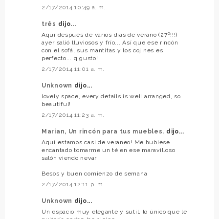
2/17/2014 10:49 a. m.
três
dijo...
Aquí después de varios días de verano (27º!!!)
ayer salió lluviosos y frío... Así que ese rincón
con el sofá, sus mantitas y los cojines es
perfecto... q gusto!
2/17/2014 11:01 a. m.
Unknown
dijo...
lovely space, every details is well arranged, so
beautiful!
2/17/2014 11:23 a. m.
Marian, Un rincón para tus muebles.
dijo...
Aquí estamos casi de veraneo! Me hubiese
encantado tomarme un té en ese maravilloso
salón viendo nevar
Besos y buen comienzo de semana
2/17/2014 12:11 p. m.
Unknown
dijo...
Un espacio muy elegante y sutil, lo único que le