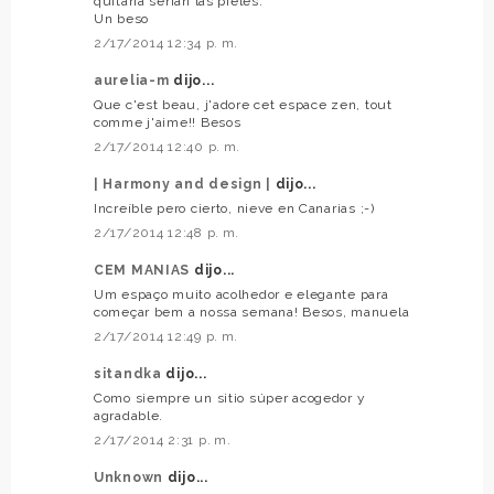
quitaría serían las pieles.
Un beso
2/17/2014 12:34 p. m.
aurelia-m
dijo...
Que c'est beau, j'adore cet espace zen, tout
comme j'aime!! Besos
2/17/2014 12:40 p. m.
| Harmony and design |
dijo...
Increíble pero cierto, nieve en Canarias ;-)
2/17/2014 12:48 p. m.
CEM MANIAS
dijo...
Um espaço muito acolhedor e elegante para
começar bem a nossa semana! Besos, manuela
2/17/2014 12:49 p. m.
sitandka
dijo...
Como siempre un sitio súper acogedor y
agradable.
2/17/2014 2:31 p. m.
Unknown
dijo...