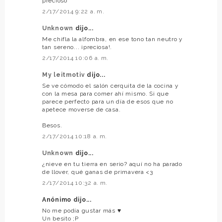
precioso
2/17/2014 9:22 a. m.
Unknown
dijo...
Me chifla la alfombra, en ese tono tan neutro y
tan sereno... ¡preciosa!.
2/17/2014 10:06 a. m.
My leitmotiv
dijo...
Se ve cómodo el salón cerquita de la cocina y
con la mesa para comer ahí mismo. Si que
parece perfecto para un día de esos que no
apetece moverse de casa.
Besos.
2/17/2014 10:18 a. m.
Unknown
dijo...
¿nieve en tu tierra en serio? aquí no ha parado
de llover, qué ganas de primavera <3
2/17/2014 10:32 a. m.
Anónimo dijo...
No me podía gustar más ♥
Un besito ;P