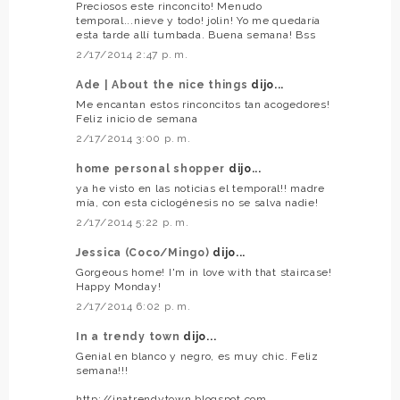
Preciosos este rinconcito! Menudo
temporal...nieve y todo! jolin! Yo me quedaría
esta tarde allí tumbada. Buena semana! Bss
2/17/2014 2:47 p. m.
Ade | About the nice things
dijo...
Me encantan estos rinconcitos tan acogedores!
Feliz inicio de semana
2/17/2014 3:00 p. m.
home personal shopper
dijo...
ya he visto en las noticias el temporal!! madre
mía, con esta ciclogénesis no se salva nadie!
2/17/2014 5:22 p. m.
Jessica (Coco/Mingo)
dijo...
Gorgeous home! I'm in love with that staircase!
Happy Monday!
2/17/2014 6:02 p. m.
In a trendy town
dijo...
Genial en blanco y negro, es muy chic. Feliz
semana!!!
http://inatrendytown.blogspot.com