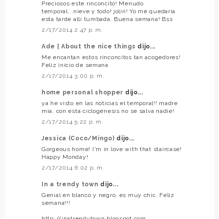
Preciosos este rinconcito! Menudo
temporal...nieve y todo! jolin! Yo me quedaría
esta tarde allí tumbada. Buena semana! Bss
2/17/2014 2:47 p. m.
Ade | About the nice things
dijo...
Me encantan estos rinconcitos tan acogedores!
Feliz inicio de semana
2/17/2014 3:00 p. m.
home personal shopper
dijo...
ya he visto en las noticias el temporal!! madre
mía, con esta ciclogénesis no se salva nadie!
2/17/2014 5:22 p. m.
Jessica (Coco/Mingo)
dijo...
Gorgeous home! I'm in love with that staircase!
Happy Monday!
2/17/2014 6:02 p. m.
In a trendy town
dijo...
Genial en blanco y negro, es muy chic. Feliz
semana!!!
http://inatrendytown.blogspot.com