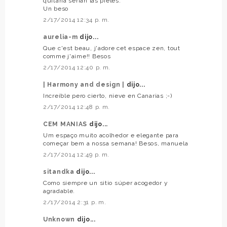
quitaría serían las pieles.
Un beso
2/17/2014 12:34 p. m.
aurelia-m
dijo...
Que c'est beau, j'adore cet espace zen, tout
comme j'aime!! Besos
2/17/2014 12:40 p. m.
| Harmony and design |
dijo...
Increíble pero cierto, nieve en Canarias ;-)
2/17/2014 12:48 p. m.
CEM MANIAS
dijo...
Um espaço muito acolhedor e elegante para
começar bem a nossa semana! Besos, manuela
2/17/2014 12:49 p. m.
sitandka
dijo...
Como siempre un sitio súper acogedor y
agradable.
2/17/2014 2:31 p. m.
Unknown
dijo...