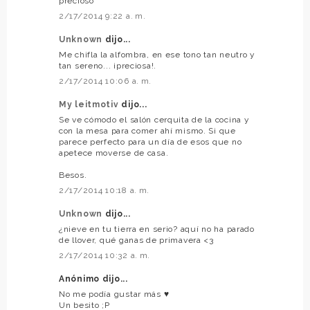
precioso
2/17/2014 9:22 a. m.
Unknown
dijo...
Me chifla la alfombra, en ese tono tan neutro y
tan sereno... ¡preciosa!.
2/17/2014 10:06 a. m.
My leitmotiv
dijo...
Se ve cómodo el salón cerquita de la cocina y
con la mesa para comer ahí mismo. Si que
parece perfecto para un día de esos que no
apetece moverse de casa.
Besos.
2/17/2014 10:18 a. m.
Unknown
dijo...
¿nieve en tu tierra en serio? aquí no ha parado
de llover, qué ganas de primavera <3
2/17/2014 10:32 a. m.
Anónimo dijo...
No me podía gustar más ♥
Un besito ;P