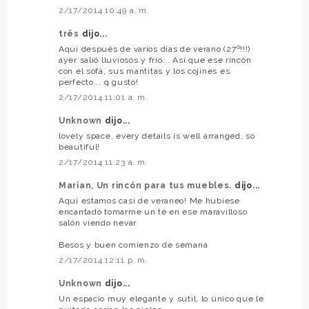
2/17/2014 10:49 a. m.
três
dijo...
Aquí después de varios días de verano (27º!!!)
ayer salió lluviosos y frío... Así que ese rincón
con el sofá, sus mantitas y los cojines es
perfecto... q gusto!
2/17/2014 11:01 a. m.
Unknown
dijo...
lovely space, every details is well arranged, so
beautiful!
2/17/2014 11:23 a. m.
Marian, Un rincón para tus muebles.
dijo...
Aquí estamos casi de veraneo! Me hubiese
encantado tomarme un té en ese maravilloso
salón viendo nevar
Besos y buen comienzo de semana
2/17/2014 12:11 p. m.
Unknown
dijo...
Un espacio muy elegante y sutil, lo único que le