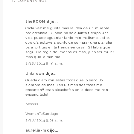
17 COMENTARIOS
theROOM
dijo...
Cada vez me gusta más la idea de un mueble
por estancia :D, pero no sé cuánto tiempo una
vida puede aguantar tanto minimalismo... si el
otro día estuve a punto de comprar una plancha
para tortitas en la tienda en casa! :S Habrá que
seguir la regla del menos es más, y no acumular
más que lo mínimo.
2/18/2014 8:39 a. m.
Unknown
dijo...
Queda claro con estas fotos que lo sencillo
siempre es más! Las últimas dos fotos me
encantan!! esas alcachofas en la deco me han
encandilado!!
besoss
WomanToSantiago
2/18/2014 9:01 a. m.
aurelia-m
dijo...