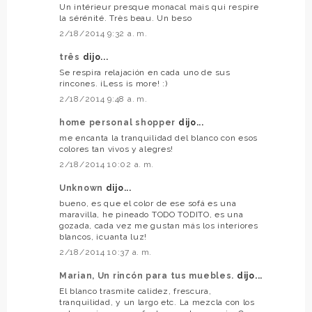
Un intérieur presque monacal mais qui respire
la sérénité. Très beau. Un beso
2/18/2014 9:32 a. m.
três
dijo...
Se respira relajación en cada uno de sus
rincones. ¡Less is more! :)
2/18/2014 9:48 a. m.
home personal shopper
dijo...
me encanta la tranquilidad del blanco con esos
colores tan vivos y alegres!
2/18/2014 10:02 a. m.
Unknown
dijo...
bueno, es que el color de ese sofá es una
maravilla, he pineado TODO TODITO, es una
gozada, cada vez me gustan más los interiores
blancos, ¡cuanta luz!
2/18/2014 10:37 a. m.
Marian, Un rincón para tus muebles.
dijo...
El blanco trasmite calidez, frescura,
tranquilidad, y un largo etc. La mezcla con los