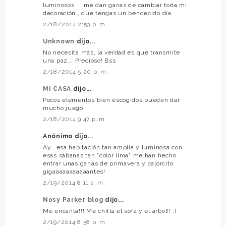
luminosos .,, me dan ganas de cambiar toda mi
decoración., que tengas un bendecido día
2/18/2014 2:53 p. m.
Unknown
dijo...
No necesita más, la verdad es que transmite
una paz... Precioso! Bss
2/18/2014 5:20 p. m.
MI CASA
dijo...
Pocos elementos bien escogidos pueden dar
mucho juego.
2/18/2014 9:47 p. m.
Anónimo dijo...
Ay.. esa habitación tan amplia y luminosa con
esas sábanas tan "color lima" me han hecho
entrar unas ganas de primavera y calorcito
gigaaaaaaaaaaantes!
2/19/2014 8:11 a. m.
Nosy Parker blog
dijo...
Me encanta!!! Me chifla el sofá y el árbol!! ;)
2/19/2014 8:58 p. m.