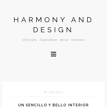
HARMONY AND
DESIGN
lifestyle · inspiration · deco · interiors
≡
18 FEB 2014
UN SENCILLO Y BELLO INTERIOR