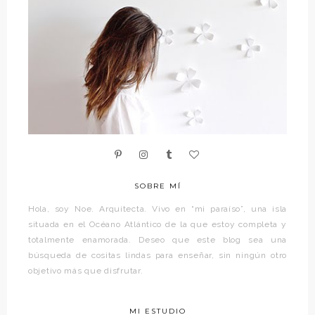
SOBRE MÍ
Hola, soy Noe. Arquitecta. Vivo en “mi paraíso”, una isla
situada en el Océano Atlántico de la que estoy completa y
totalmente enamorada. Deseo que este blog sea una
búsqueda de cositas lindas para enseñar, sin ningún otro
objetivo más que disfrutar.
MI ESTUDIO