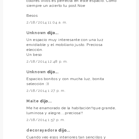
colores vivos es perfecta en este espacio. Como
siempre un acierto tu post Noe
Besos
2/18/2014 11:04 a. m.
Unknown
dijo...
Un espacio muy interesante con una luz
envidiable y el mobiliario justo. Preciosa
elección.
Un beso
2/18/2014 12:48 p. m.
Unknown
dijo...
Espacios bonitos y con mucha luz, bonita
selección :))
2/18/2014 1:27 p. m.
Maite
dijo...
Me he enamorado de la habitación!!que grande,
luminosa y alegre....preciosa!!
2/18/2014 1:57 p. m.
decorayadora
dijo...
Cuando veo esos interiores tan sencillos y