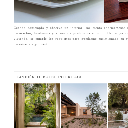
Cuando contemplo y observo un interior
me siento enormemente at
decoración, luminosos y si encima predomina el color blanco ya no
vivienda, se cumple los requisitos para quedarme ensimismada en su
necesitaría algo más?
TAMBIÉN TE PUEDE INTERESAR...