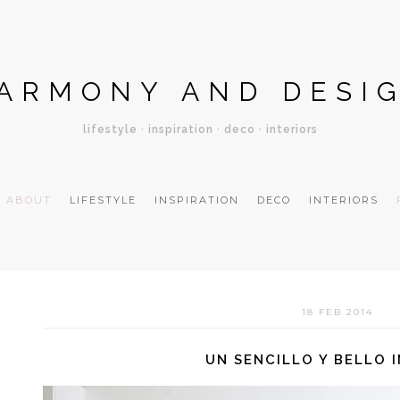
ARMONY AND DESI
lifestyle · inspiration · deco · interiors
ABOUT
LIFESTYLE
INSPIRATION
DECO
INTERIORS
18 FEB 2014
UN SENCILLO Y BELLO 