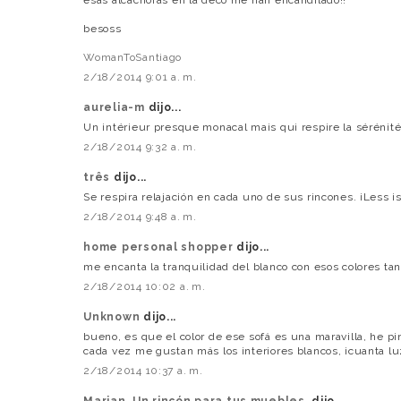
besoss
WomanToSantiago
2/18/2014 9:01 a. m.
aurelia-m
dijo...
Un intérieur presque monacal mais qui respire la sérénit
2/18/2014 9:32 a. m.
três
dijo...
Se respira relajación en cada uno de sus rincones. ¡Less is
2/18/2014 9:48 a. m.
home personal shopper
dijo...
me encanta la tranquilidad del blanco con esos colores tan
2/18/2014 10:02 a. m.
Unknown
dijo...
bueno, es que el color de ese sofá es una maravilla, he 
cada vez me gustan más los interiores blancos, ¡cuanta lu
2/18/2014 10:37 a. m.
Marian, Un rincón para tus muebles.
dijo...