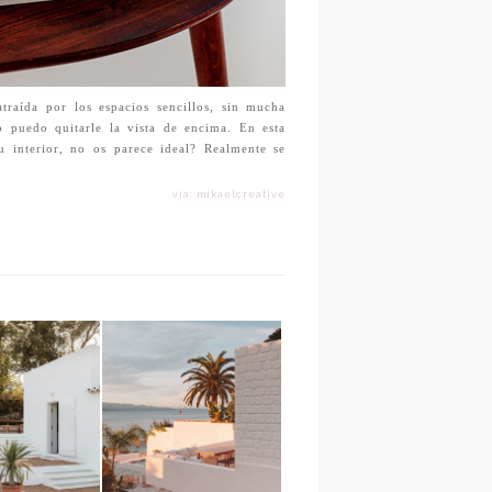
raída por los espacios sencillos, sin mucha
 puedo quitarle la vista de encima. En esta
 interior, no os parece ideal? Realmente se
vía: mikaelcreative