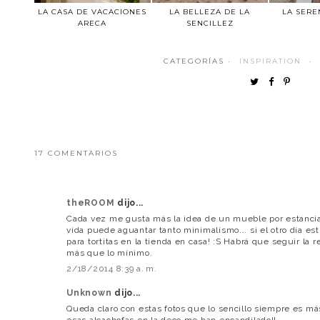
LA CASA DE VACACIONES
LA BELLEZA DE LA
LA SERE
ARECA
SENCILLEZ
CATEGORÍAS ·
INSPIRATION
·
17 COMENTARIOS
theROOM
dijo...
Cada vez me gusta más la idea de un mueble por estancia
vida puede aguantar tanto minimalismo... si el otro día e
para tortitas en la tienda en casa! :S Habrá que seguir la
más que lo mínimo.
2/18/2014 8:39 a. m.
Unknown
dijo...
Queda claro con estas fotos que lo sencillo siempre es má
esas alcachofas en la deco me han encandilado!!