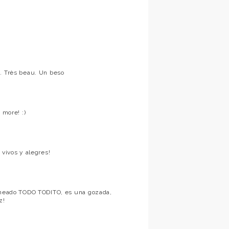
é. Très beau. Un beso
 more! :)
 vivos y alegres!
pineado TODO TODITO, es una gozada,
z!