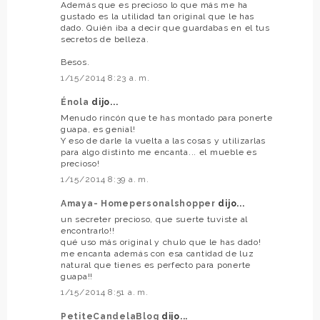
Además que es precioso lo que más me ha
gustado es la utilidad tan original que le has
dado. Quién iba a decir que guardabas en el tus
secretos de belleza.
Besos.
1/15/2014 8:23 a. m.
Énola
dijo...
Menudo rincón que te has montado para ponerte
guapa, es genial!
Y eso de darle la vuelta a las cosas y utilizarlas
para algo distinto me encanta... el mueble es
precioso!
1/15/2014 8:39 a. m.
Amaya- Homepersonalshopper
dijo...
un secreter precioso, que suerte tuviste al
encontrarlo!!
qué uso más original y chulo que le has dado!
me encanta además con esa cantidad de luz
natural que tienes es perfecto para ponerte
guapa!!
1/15/2014 8:51 a. m.
PetiteCandelaBlog
dijo...