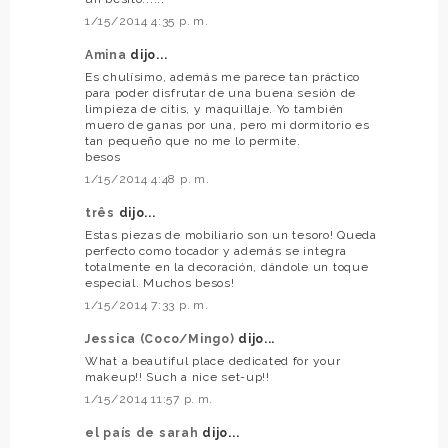
1/15/2014 4:35 p. m.
Amina
dijo...
Es chulísimo, además me parece tan práctico
para poder disfrutar de una buena sesión de
limpieza de citis, y maquillaje. Yo también
muero de ganas por una, pero mi dormitorio es
tan pequeño que no me lo permite.
besos
1/15/2014 4:48 p. m.
três
dijo...
Estas piezas de mobiliario son un tesoro! Queda
perfecto como tocador y además se integra
totalmente en la decoración, dándole un toque
especial. Muchos besos!
1/15/2014 7:33 p. m.
Jessica (Coco/Mingo)
dijo...
What a beautiful place dedicated for your
makeup!! Such a nice set-up!!
1/15/2014 11:57 p. m.
el país de sarah
dijo...