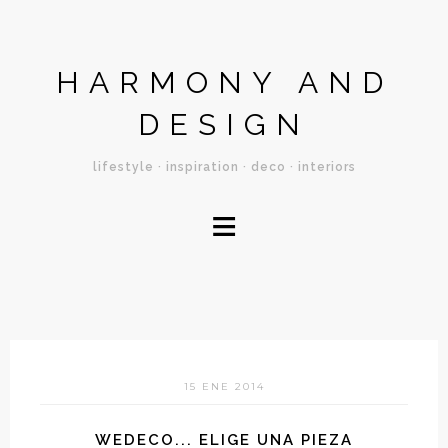
HARMONY AND
DESIGN
lifestyle · inspiration · deco · interiors
≡
15 ENE 2014
WEDECO... ELIGE UNA PIEZA