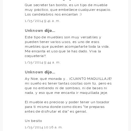
Que secreter tan bonito, es un tipo de mueble
muy práctico, que embellece cualquier espacio.
Los candelabros nos encantan :)
1/15/2014 9:41 a. m.
Unknown
dijo...
Este tipo de muebles son muy versátiles y
pueden tener varios usos, es uno de esos
muebles que pueden acompañarte toda la vida.
Me encanta el uso que le has dado. Viva la
coquetería!!
1/15/2014 9:44 a. m.
Unknown
dijo...
Ay Noe, qué monada y... ¡CUANTO MAQUILLAJE!
mi sueño es tener tantas cositas com tú, pero es
que no entiendo ni de sombras, ni de bases ni
nada, y eso que me encanta ir maquillada jeje.
El mueble es precioso y poder tener un tocador
para tí misma donde como dices "te preparas
antes de disfrutar el día" es genial.
Un besito
1/15/2014 10:16 a. m.