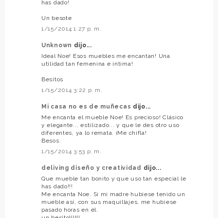
has dado!
Un besote
1/15/2014 1:27 p. m.
Unknown
dijo...
Ideal Noe! Esos muebles me encantan! Una
utilidad tan femenina e íntima!
Besitos
1/15/2014 3:22 p. m.
Mi casa no es de muñecas
dijo...
Me encanta el mueble Noe! Es precioso! Clásico
y elegante... estilizado... y que le des otro uso
diferentes, ya lo remata. ¡Me chifla!
Besos.
1/15/2014 3:53 p. m.
deliving diseño y creatividad
dijo...
Que mueble tan bonito y que uso tan especial le
has dado!!!
Me encanta Noe. Si mi madre hubiese tenido un
mueble así, con sus maquillajes, me hubiese
pasado horas en él.
un besito!!!!!!