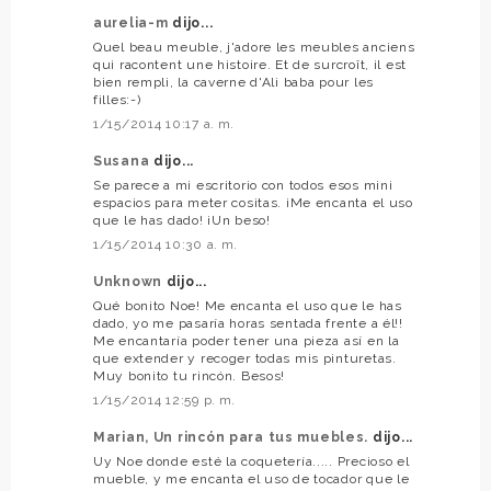
aurelia-m
dijo...
Quel beau meuble, j'adore les meubles anciens
qui racontent une histoire. Et de surcroît, il est
bien rempli, la caverne d'Ali baba pour les
filles:-)
1/15/2014 10:17 a. m.
Susana
dijo...
Se parece a mi escritorio con todos esos mini
espacios para meter cositas. ¡Me encanta el uso
que le has dado! ¡Un beso!
1/15/2014 10:30 a. m.
Unknown
dijo...
Qué bonito Noe! Me encanta el uso que le has
dado, yo me pasaría horas sentada frente a él!!
Me encantaría poder tener una pieza así en la
que extender y recoger todas mis pinturetas.
Muy bonito tu rincón. Besos!
1/15/2014 12:59 p. m.
Marian, Un rincón para tus muebles.
dijo...
Uy Noe donde esté la coquetería..... Precioso el
mueble, y me encanta el uso de tocador que le