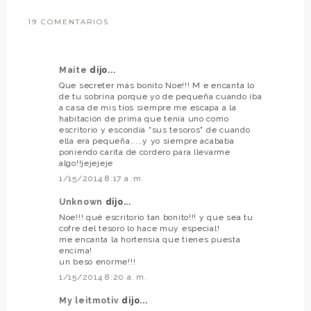
19 COMENTARIOS
Maite
dijo...
Que secreter más bonito Noe!!! M e encanta lo
de tu sobrina porque yo de pequeña cuando iba
a casa de mis tíos siempre me escapa a la
habitación de prima que tenía uno como
escritorio y escondía "sus tesoros" de cuando
ella era pequeña.....y yo siempre acababa
poniendo carita de cordero para llevarme
algo!!jejejeje
1/15/2014 8:17 a. m.
Unknown
dijo...
Noe!!! qué escritorio tan bonito!!! y que sea tu
cofre del tesoro lo hace muy especial!
me encanta la hortensia que tienes puesta
encima!
un beso enorme!!!
1/15/2014 8:20 a. m.
My leitmotiv
dijo...