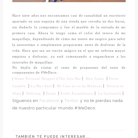
Hace siete años nos encontramos casi de casualidad un escritorio
apartado en una esquina de una tienda que cerraba en dos horas,
sin dudarlo lo compramos y fue el mueble de la entrada de mi
primera casa. Ahora lo tengo como el cofre del tesoro de mi
maquillaje, dependiendo de cómo me siento me inspiro para subir
la autoestima o simplemente prepararme antes de disfrutar de la
vida. Hace que sea un rincón mágico en el que mi sobrina mayor
empieza a disfrutar, ya está comenzando a engancharse a los
tutoriales de maquillaje.
No dejéis de visitar el resto de propuestas del resto de
componentes de #WeDeco.
|
|
|
Home Personal Shopper
|
The Juju Hat
Meu Canto
Petite
|
|
|
Candela
La Bici Azul
Mi Casa no es de Muñecas
Decora tu
|
|
|
|
|
La Garbatella
Alma
Deliving
Énola
Estilo Escandinavo
Síguenos en
Facebook
y
Twitter
y no te pierdas nada
de nuestro particular mundo #WeDeco.
TAMBIÉN TE PUEDE INTERESAR...