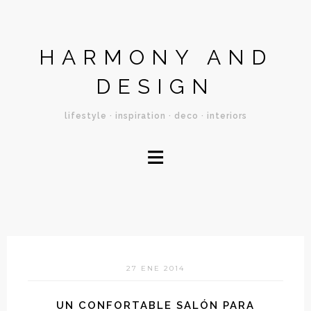
HARMONY AND
DESIGN
lifestyle · inspiration · deco · interiors
≡
27 ENE 2014
UN CONFORTABLE SALÓN PARA