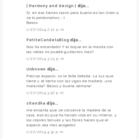
| Harmony and design |
dijo...
Sí, en eso tienes razón pero bueno es tan lindo q
se lo perdonamos ;-)
Besos
1/27/2014 2:12 p. m.
PetiteCandelaBlog
dijo...
Nos ha encantado! Y el toque en la mesita con
las vellas no puede gustarnos mas!!
1/27/2014 3:23 p. m.
Unknown
dijo...
Preciso espacio, no le falta detalle. La luz que
tiene y el techo con las vigas de madera, una
maravilla!! Besos y buena semana!
1/27/2014 3:57 p. m.
sitandka
dijo...
me encanta que se conserve la madera de la
casa, eso es que ha havido vida en su interior, y
los colores tenues y las flores hacen que el
espacio sea más acogedor.
1/27/2014 4:31 p. m.