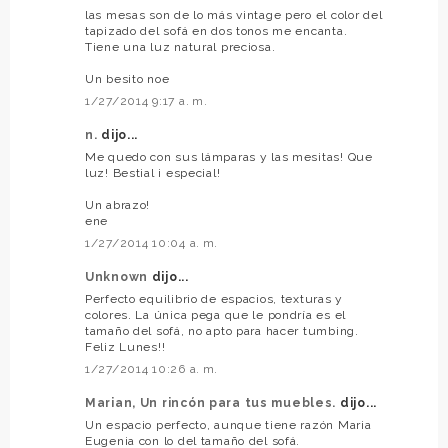
las mesas son de lo más vintage pero el color del
tapizado del sofá en dos tonos me encanta.
Tiene una luz natural preciosa.
Un besito noe
1/27/2014 9:17 a. m.
n.
dijo...
Me quedo con sus lámparas y las mesitas! Que
luz! Bestial i especial!
Un abrazo!
ene
1/27/2014 10:04 a. m.
Unknown
dijo...
Perfecto equilibrio de espacios, texturas y
colores. La única pega que le pondría es el
tamaño del sofá, no apto para hacer tumbing.
Feliz Lunes!!
1/27/2014 10:26 a. m.
Marian, Un rincón para tus muebles.
dijo...
Un espacio perfecto, aunque tiene razón Maria
Eugenia con lo del tamaño del sofá.