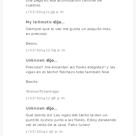
una pega es esa acumulación cansina de
cuadros..
1/27/2014 11:59 a. m.
My leitmotiv
dijo...
Siempre que lo veo me gusta un poquito más,
es precioso.
Besos.
1/27/2014 12:09 p. m.
Unknown
dijo...
Precioso!! me encantan las flores elegidas!! y las
vigas en el techo! flechazo total también Noe
Besito
WomanToSantiago
1/27/2014 12:58 p. m.
Unknown
dijo...
Qué bonito es! Las vigas del techo le dan un
puntito rústico junto a las flores. Estoy deseando
ver el resto de la casa. Feliz lunes!
1/27/2014 1:50 p. m.