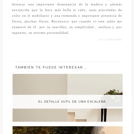
destacar una importante dominancia de la madera y además
envejecida que la hace más bella si cabe, unas pinceladas de
color en el mobiliario y una tremenda e importante presencia de
flores, muchas flores. Reconozco que cuando vi este salón me
enamoré de él
por su sencillez, su simplicidad , sutileza y por
supuesto, su enorme personalidad.
vía: rumhemma
TAMBIÉN TE PUEDE INTERESAR...
EL DETALLE SUTIL DE UNA ESCALERA