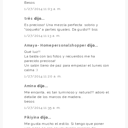
Besos
1/27/2014 11:03 a. m.
três
dijo...
Es precioso! Una mezcla perfecta: sobrio y
"coqueto" a partes iguales. Da gusto!!! bss
1/27/2014 11:13 a. m.
Amaya- Homepersonalshopper
dijo...
Qué luz!!
La balda con las fotos y recuerdos me ha
parecido preciosa!
Un salón lleno de paz para empezar el lunes con
calma :)
1/27/2014 11:20 a. m.
Amina
dijo...
Me encanta, es tan luminoso y natural!!! adoro el
detalle de los marcos de madera..
besos
1/27/2014 11:35 a. m.
Pikiyina
dijo...
Me gusta mucho el estilo. Si tengo que poner