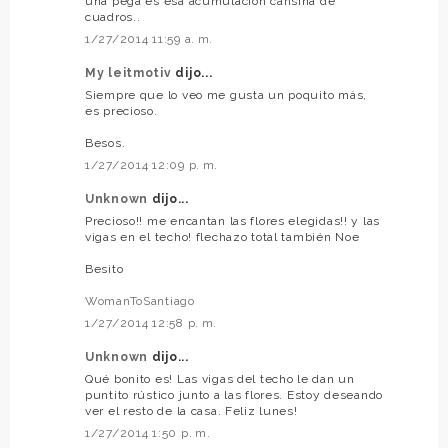
una pega es esa acumulación cansina de
cuadros..
1/27/2014 11:59 a. m.
My leitmotiv
dijo...
Siempre que lo veo me gusta un poquito más,
es precioso.
Besos.
1/27/2014 12:09 p. m.
Unknown
dijo...
Precioso!! me encantan las flores elegidas!! y las
vigas en el techo! flechazo total también Noe
Besito
WomanToSantiago
1/27/2014 12:58 p. m.
Unknown
dijo...
Qué bonito es! Las vigas del techo le dan un
puntito rústico junto a las flores. Estoy deseando
ver el resto de la casa. Feliz lunes!
1/27/2014 1:50 p. m.