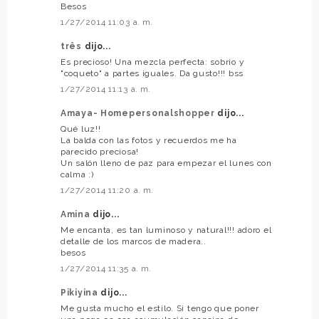
Besos
1/27/2014 11:03 a. m.
três
dijo...
Es precioso! Una mezcla perfecta: sobrio y
"coqueto" a partes iguales. Da gusto!!! bss
1/27/2014 11:13 a. m.
Amaya- Homepersonalshopper
dijo...
Qué luz!!
La balda con las fotos y recuerdos me ha
parecido preciosa!
Un salón lleno de paz para empezar el lunes con
calma :)
1/27/2014 11:20 a. m.
Amina
dijo...
Me encanta, es tan luminoso y natural!!! adoro el
detalle de los marcos de madera..
besos
1/27/2014 11:35 a. m.
Pikiyina
dijo...
Me gusta mucho el estilo. Si tengo que poner