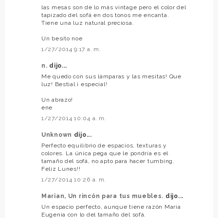
las mesas son de lo más vintage pero el color del
tapizado del sofá en dos tonos me encanta.
Tiene una luz natural preciosa.
Un besito noe
1/27/2014 9:17 a. m.
n.
dijo...
Me quedo con sus lámparas y las mesitas! Que
luz! Bestial i especial!
Un abrazo!
ene
1/27/2014 10:04 a. m.
Unknown
dijo...
Perfecto equilibrio de espacios, texturas y
colores. La única pega que le pondría es el
tamaño del sofá, no apto para hacer tumbing.
Feliz Lunes!!
1/27/2014 10:26 a. m.
Marian, Un rincón para tus muebles.
dijo...
Un espacio perfecto, aunque tiene razón Maria
Eugenia con lo del tamaño del sofá.