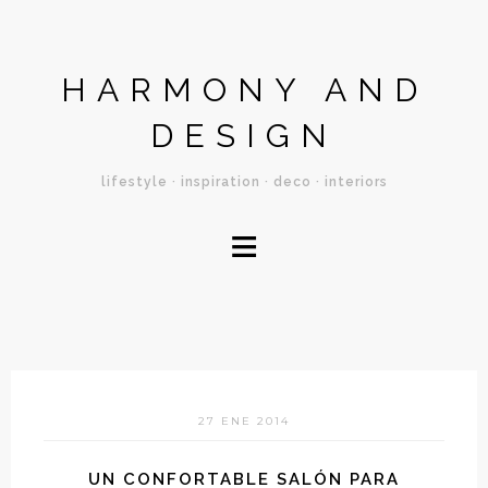
HARMONY AND
DESIGN
lifestyle · inspiration · deco · interiors
≡
27 ENE 2014
UN CONFORTABLE SALÓN PARA