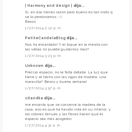
| Harmony and design |
dijo...
Sí, en eso tienes razón pero bueno es tan lindo q
se lo perdonamos ;-)
Besos
1/27/2014 2:12 p. m.
PetiteCandelaBlog
dijo...
Nos ha encantado! Y el toque en la mesita con
las vellas no puede gustarnos mas!!
1/27/2014 3:23 p. m.
Unknown
dijo...
Preciso espacio, no le falta detalle. La luz que
tiene y el techo con las vigas de madera, una
maravilla!! Besos y buena semana!
1/27/2014 3:57 p. m.
sitandka
dijo...
me encanta que se conserve la madera de la
casa, eso es que ha havido vida en su interior, y
los colores tenues y las flores hacen que el
espacio sea más acogedor.
1/27/2014 4:31 p. m.