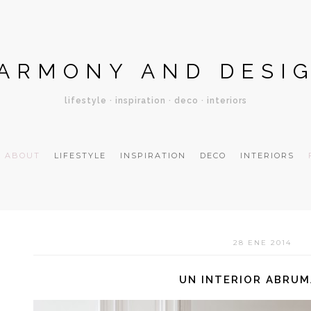
ARMONY AND DESI
lifestyle · inspiration · deco · interiors
ABOUT
LIFESTYLE
INSPIRATION
DECO
INTERIORS
28 ENE 2014
UN INTERIOR ABRU