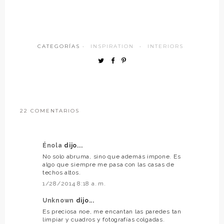
CATEGORÍAS ·
INSPIRATION
·
INTERIORS
22 COMENTARIOS
Énola
dijo...
No solo abruma, sino que además impone. Es
algo que siempre me pasa con las casas de
techos altos.
1/28/2014 8:18 a. m.
Unknown
dijo...
Es preciosa noe, me encantan las paredes tan
limpiar y cuadros y fotografías colgadas.