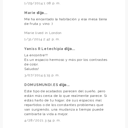
1/29/2014 1:08 p. m.
Marie
dijo...
Me ha encantado la habitación y esa mesa llena
de fruta y vino :)
Marie lived in London
1/31/2014 2:42 p. m.
Yaniss R Letechipia
dijo...
La encontre!!!
Es un espacio hermoso y más por los contrastes
de color.
Saludos!
3/07/2014 5:15 p. m.
DOMUSMUNDI.ES
dijo...
Este tipo de acabados parecen del sueño, pero
están más cerca de lo que realmente parece. Si
estás harto de tu hogar, de sus espacios mal
repartidos o de los constantes problemas que
van surgiendo, una mudanza a tiempo puede
cambiarte la vida a mejor.
4/28/2021 3:54 p. m.