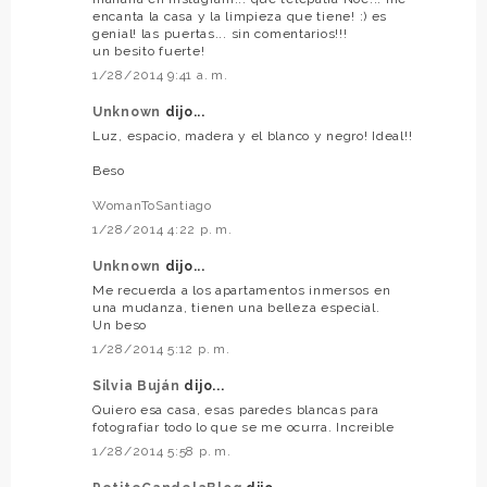
encanta la casa y la limpieza que tiene! :) es
genial! las puertas... sin comentarios!!!
un besito fuerte!
1/28/2014 9:41 a. m.
Unknown
dijo...
Luz, espacio, madera y el blanco y negro! Ideal!!
Beso
WomanToSantiago
1/28/2014 4:22 p. m.
Unknown
dijo...
Me recuerda a los apartamentos inmersos en
una mudanza, tienen una belleza especial.
Un beso
1/28/2014 5:12 p. m.
Silvia Buján
dijo...
Quiero esa casa, esas paredes blancas para
fotografiar todo lo que se me ocurra. Increible
1/28/2014 5:58 p. m.