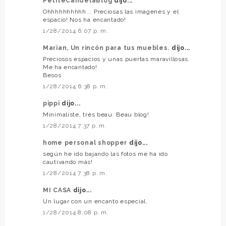
PetiteCandelaBlog
dijo...
Ohhhhhhhhhh... Preciosas las imágenes y el
espacio! Nos ha encantado!
1/28/2014 6:07 p. m.
Marian, Un rincón para tus muebles.
dijo...
Preciosos espacios y unas puertas maravillosas.
Me ha encantado!
Besos
1/28/2014 6:38 p. m.
pippi
dijo...
Minimaliste, très beau. Beau blog!
1/28/2014 7:37 p. m.
home personal shopper
dijo...
según he ido bajando las fotos me ha ido
cautivando más!
1/28/2014 7:38 p. m.
MI CASA
dijo...
Un lugar con un encanto especial.
1/28/2014 8:08 p. m.