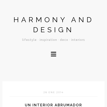
HARMONY AND
DESIGN
lifestyle · inspiration · deco · interiors
≡
28 ENE 2014
UN INTERIOR ABRUMADOR