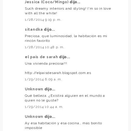
Jessica (Coco/Mingo)
dijo...
Such dreamy interiors and styling! I'm so in love
with all the white!
1/28/2014 9:19 p. m.
sitandka
dijo...
Preciosa, que luminosidad, la habitación es mi
rincón favorito
1/28/2014 10:48 p. m.
el país de sarah
dijo...
Una vivienda preciosa!!!
http://elpaisdesarah.blogspot.com.es
1/29/2014 6:09 a. m.
Unknown
dijo...
Qué belleza. ¿Existirá alguien en el mundo a
quien no le guste?
1/29/2014 10:44 a. m.
Unknown
dijo...
Ay esa habitación y esa cocina… más bonito
imposible