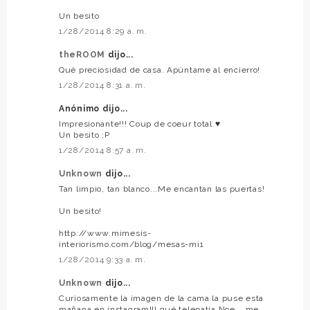
Un besito
1/28/2014 8:29 a. m.
theROOM
dijo...
Qué preciosidad de casa. Apúntame al encierro!
1/28/2014 8:31 a. m.
Anónimo dijo...
Impresionante!!! Coup de coeur total ♥
Un besito ;P
1/28/2014 8:57 a. m.
Unknown
dijo...
Tan limpio, tan blanco...Me encantan las puertas!
Un besito!
http://www.mimesis-
interiorismo.com/blog/mesas-mi1
1/28/2014 9:33 a. m.
Unknown
dijo...
Curiosamente la imagen de la cama la puse esta
mañana en instagram!!! qué telepatía Noe... me