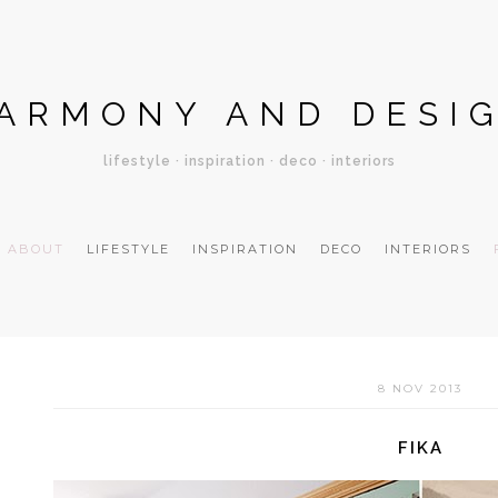
ARMONY AND DESI
lifestyle · inspiration · deco · interiors
ABOUT
LIFESTYLE
INSPIRATION
DECO
INTERIORS
8 NOV 2013
FIKA