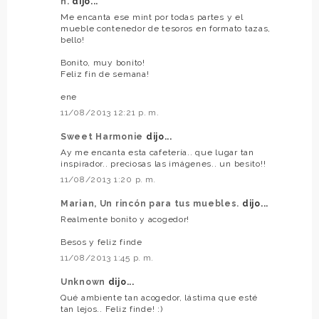
n.
dijo...
Me encanta ese mint por todas partes y el
mueble contenedor de tesoros en formato tazas,
bello!
Bonito, muy bonito!
Feliz fin de semana!
ene
11/08/2013 12:21 p. m.
Sweet Harmonie
dijo...
Ay me encanta esta cafetería.. que lugar tan
inspirador.. preciosas las imágenes.. un besito!!
11/08/2013 1:20 p. m.
Marian, Un rincón para tus muebles.
dijo...
Realmente bonito y acogedor!
Besos y feliz finde
11/08/2013 1:45 p. m.
Unknown
dijo...
Qué ambiente tan acogedor, lástima que esté
tan lejos.. Feliz finde! :)