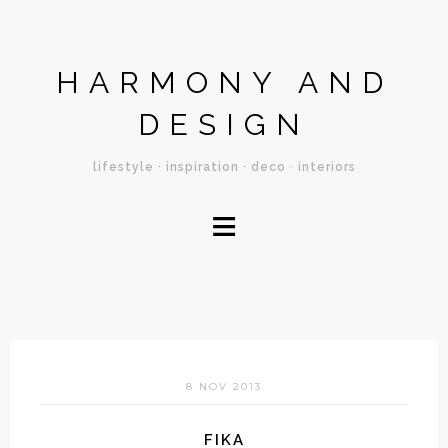
HARMONY AND
DESIGN
lifestyle · inspiration · deco · interiors
≡
8 NOV 2013
FIKA