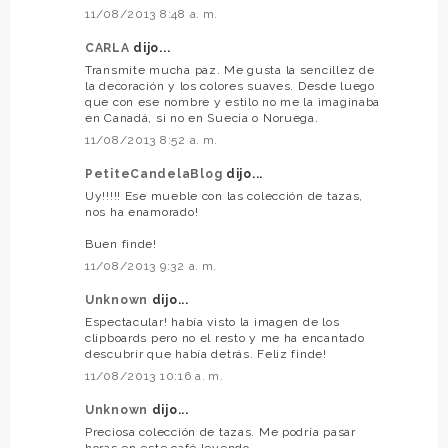
11/08/2013 8:48 a. m.
CARLA
dijo...
Transmite mucha paz. Me gusta la sencillez de
la decoración y los colores suaves. Desde luego
que con ese nombre y estilo no me la imaginaba
en Canadá, si no en Suecia o Noruega.
11/08/2013 8:52 a. m.
PetiteCandelaBlog
dijo...
Uy!!!!! Ese mueble con las colección de tazas,
nos ha enamorado!
Buen finde!
11/08/2013 9:32 a. m.
Unknown
dijo...
Espectacular! había visto la imagen de los
clipboards pero no el resto y me ha encantado
descubrir que había detrás. Feliz finde!
11/08/2013 10:16 a. m.
Unknown
dijo...
Preciosa colección de tazas. Me podría pasar
horas en este café leyendo.