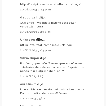
http://pikiyinasevistedefieltro.com/blog/
11/08/2013 2:24 p. m.
decocrush
dijo...
Que lindo ! Me gusta mucho esta color
verde...tan pura !
11/08/2013 4:29 p. m.
Unknown
dijo...
uff in love total! como me gusta noe...
11/08/2013 5:03 p. m.
Silvia Buján
dijo...
Por favor, que café. Tienes que enseñarnos
cafeterías de este estilo pero en España que
necesito ir a alguna de ellas!!!!
11/10/2013 7:29 p. m.
aurelia-m
dijo...
Une ambiance très douce! J'aime beaucoup
l'accumulation de tasses!! Besos
11/11/2013 7:58 a. m.