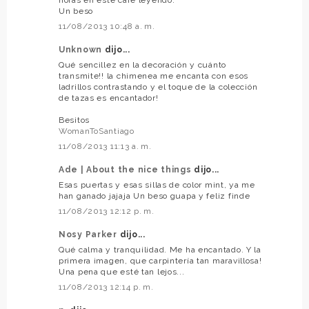
Un beso
11/08/2013 10:48 a. m.
Unknown
dijo...
Qué sencillez en la decoración y cuánto
transmite!! la chimenea me encanta con esos
ladrillos contrastando y el toque de la colección
de tazas es encantador!
Besitos
WomanToSantiago
11/08/2013 11:13 a. m.
Ade | About the nice things
dijo...
Esas puertas y esas sillas de color mint, ya me
han ganado jajaja Un beso guapa y feliz finde
11/08/2013 12:12 p. m.
Nosy Parker
dijo...
Qué calma y tranquilidad. Me ha encantado. Y la
primera imagen, que carpintería tan maravillosa!
Una pena que esté tan lejos...
11/08/2013 12:14 p. m.