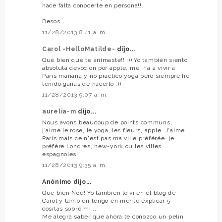
hace falta conocerte en persona!!
Besos
11/28/2013 8:41 a. m.
Carol -HelloMatilde-
dijo...
Que bien que te animaste!! :)) Yo también siento
absoluta devoción por apple, me iría a vivir a
París mañana y no practico yoga pero siempre he
tenido ganas de hacerlo :))
11/28/2013 9:07 a. m.
aurelia-m
dijo...
Nous avons beaucoup de points communs,
j'aime le rose, le yoga, les fleurs, apple. J'aime
Paris mais ce n'est pas ma ville préférée. je
préfère Londres, new-york ou les villes
espagnoles!!
11/28/2013 9:35 a. m.
Anónimo dijo...
Qué bien Noe! Yo también lo vi en el blog de
Carol y también tengo en mente explicar 5
cositas sobre mí...
Me alegra saber que ahora te conozco un pelín