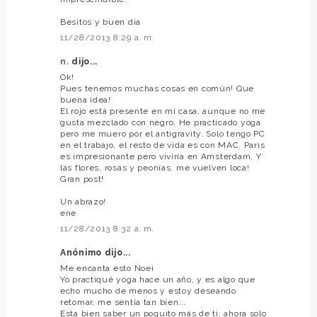
Besitos y buen día
11/28/2013 8:29 a. m.
n.
dijo...
Ok!
Pues tenemos muchas cosas en común! Que
buena idea!
El rojo está presente en mi casa, aunque no me
gusta mezclado con negro. He practicado yoga
pero me muero por el antigravity. Solo tengo PC
en el trabajo, el resto de vida es con MAC. Paris
es impresionante pero viviría en Amsterdam. Y
las flores, rosas y peonías, me vuelven loca!
Gran post!
Un abrazo!
ene
11/28/2013 8:32 a. m.
Anónimo dijo...
Me encanta esto Noe¡
Yo practiqué yoga hace un año, y es algo que
echo mucho de menos y estoy deseando
retomar, me sentía tan bien...
Esta bien saber un poquito más de ti, ahora solo