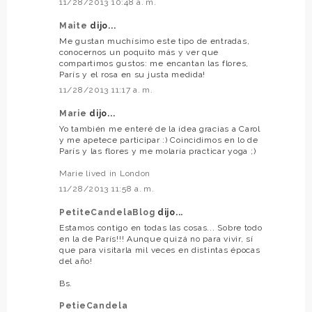
11/28/2013 10:48 a. m.
Maite
dijo...
Me gustan muchísimo este tipo de entradas,
conocernos un poquito más y ver que
compartimos gustos: me encantan las flores,
París y el rosa en su justa medida!
11/28/2013 11:17 a. m.
Marie
dijo...
Yo también me enteré de la idea gracias a Carol
y me apetece participar :) Coincidimos en lo de
París y las flores y me molaría practicar yoga ;)
Marie lived in London
11/28/2013 11:58 a. m.
PetiteCandelaBlog
dijo...
Estamos contigo en todas las cosas... Sobre todo
en la de París!!! Aunque quizá no para vivir, sí
que para visitarla mil veces en distintas épocas
del año!
Bs.
PetieCandela