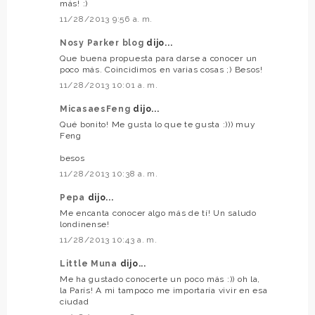
más! :)
11/28/2013 9:56 a. m.
Nosy Parker blog
dijo...
Que buena propuesta para darse a conocer un
poco más. Coincidimos en varias cosas ;) Besos!
11/28/2013 10:01 a. m.
MicasaesFeng
dijo...
Qué bonito! Me gusta lo que te gusta :))) muy
Feng
besos
11/28/2013 10:38 a. m.
Pepa
dijo...
Me encanta conocer algo más de tí! Un saludo
londinense!
11/28/2013 10:43 a. m.
Little Muna
dijo...
Me ha gustado conocerte un poco más :)) oh la,
la París! A mi tampoco me importaría vivir en esa
ciudad