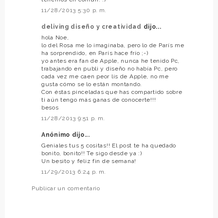
11/28/2013 5:30 p. m.
deliving diseño y creatividad
dijo...
hola Noe,
lo del Rosa me lo imaginaba, pero lo de París me
ha sorprendido, en París hace frío ;-)
yo antes era fan de Apple, nunca he tenido Pc,
trabajando en publi y diseño no había Pc, pero
cada vez me caen peor lis de Apple, no me
gusta cómo se lo están montando.
Con éstas pinceladas que has compartido sobre
ti aún tengo más ganas de conocerte!!!
besos
11/28/2013 9:51 p. m.
Anónimo dijo...
Geniales tus 5 cositas!! El post te ha quedado
bonito, bonito!! Te sigo desde ya :)
Un besito y feliz fin de semana!
11/29/2013 6:24 p. m.
Publicar un comentario