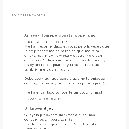
20 COMENTARIOS
Amaya- Homepersonalshopper
dijo...
me encanta el poooost!!!
Me han recomendado el yoga, pero la veces que
lo he probado me ha parecido que me falta
chicha, soy muy nerviosa y el que me digan
ahora toca "relajación" me da ganas de irme...yo
estoy ahora con pilates, y la verdad es que
también me gusta mucho.
Debo decir, aunque espero que no te enfades
conmigo...que soy un poco anti apple! jajaja :):)
me ha encantado conocerte un poquito más!
11/28/2013 8:16 a. m.
Unknown
dijo...
Guay! la propuesta de Gretelain, así nos
conocemos un poquito más!
Ese toque de rojo me gusta Noe! Un color
imprescindible!