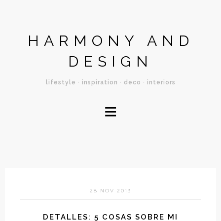
HARMONY AND
DESIGN
lifestyle · inspiration · deco · interiors
≡
28 NOV 2013
DETALLES: 5 COSAS SOBRE MI