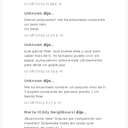
11/28/2013 11:59 a. m.
Unknown
dijo...
Genial propuesta!! me ha encantado conocerte
un poco más.
Un beso
11/28/2013 12:22 p. m.
Unknown
dijo...
qué genial Noe, qué buena idea y qué bien
saber más de tí. Yo tampoco puedo vivir sin
apple, aunquemmi iphone está últimamente
para darle un golpe jaja
11/28/2013 12:24 p. m.
Unknown
dijo...
Me ha encantado conocer un poquito más de ti.
Y espero conocerte en persona pronto ;) Un
besito Noe
11/28/2013 2:17 p. m.
Marta (Oddy Neighbours)
dijo...
¡Buenísima idea! Gracias por compartirlo con
nosotras! Sorprende todas las cosas que
tenemos en común! :)