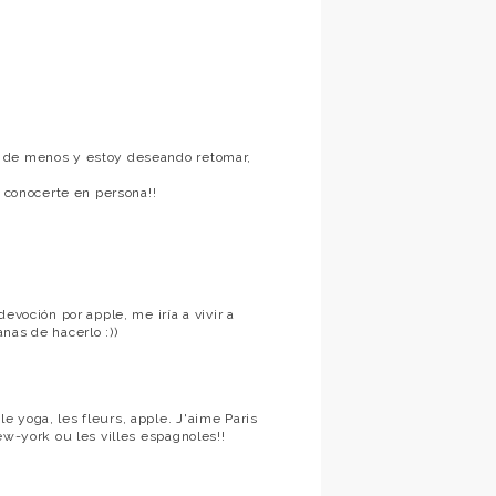
o de menos y estoy deseando retomar,
a conocerte en persona!!
evoción por apple, me iría a vivir a
nas de hacerlo :))
 yoga, les fleurs, apple. J'aime Paris
ew-york ou les villes espagnoles!!