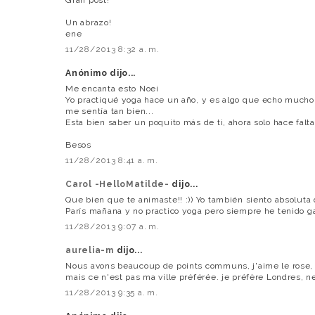
Un abrazo!
ene
11/28/2013 8:32 a. m.
Anónimo dijo...
Me encanta esto Noe¡
Yo practiqué yoga hace un año, y es algo que echo much
me sentía tan bien...
Esta bien saber un poquito más de ti, ahora solo hace falt
Besos
11/28/2013 8:41 a. m.
Carol -HelloMatilde-
dijo...
Que bien que te animaste!! :)) Yo también siento absoluta d
París mañana y no practico yoga pero siempre he tenido ga
11/28/2013 9:07 a. m.
aurelia-m
dijo...
Nous avons beaucoup de points communs, j'aime le rose, le
mais ce n'est pas ma ville préférée. je préfère Londres, n
11/28/2013 9:35 a. m.