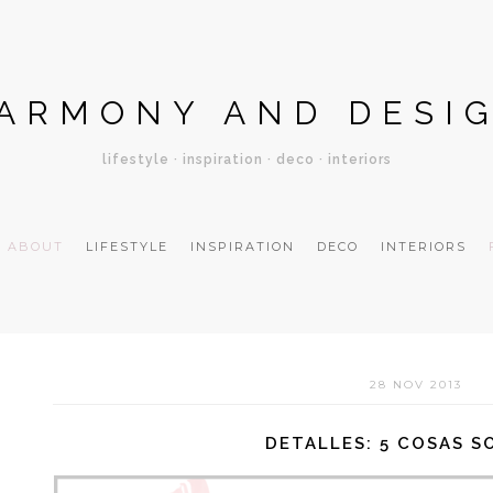
ARMONY AND DESI
lifestyle · inspiration · deco · interiors
ABOUT
LIFESTYLE
INSPIRATION
DECO
INTERIORS
28 NOV 2013
DETALLES: 5 COSAS S