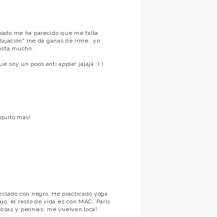
bado me ha parecido que me falta
lajación" me da ganas de irme...yo
usta mucho.
soy un poco anti apple! jajaja :):)
oquito más!
zclado con negro. He practicado yoga
jo, el resto de vida es con MAC. Paris
rosas y peonías, me vuelven loca!