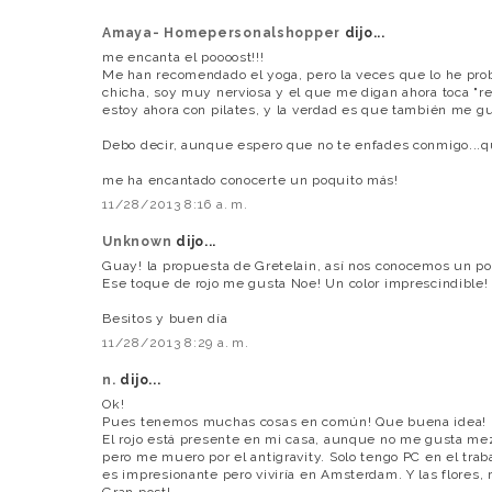
Amaya- Homepersonalshopper
dijo...
me encanta el poooost!!!
Me han recomendado el yoga, pero la veces que lo he pro
chicha, soy muy nerviosa y el que me digan ahora toca "re
estoy ahora con pilates, y la verdad es que también me g
Debo decir, aunque espero que no te enfades conmigo...que 
me ha encantado conocerte un poquito más!
11/28/2013 8:16 a. m.
Unknown
dijo...
Guay! la propuesta de Gretelain, así nos conocemos un p
Ese toque de rojo me gusta Noe! Un color imprescindible!
Besitos y buen día
11/28/2013 8:29 a. m.
n.
dijo...
Ok!
Pues tenemos muchas cosas en común! Que buena idea!
El rojo está presente en mi casa, aunque no me gusta me
pero me muero por el antigravity. Solo tengo PC en el traba
es impresionante pero viviría en Amsterdam. Y las flores, 
Gran post!