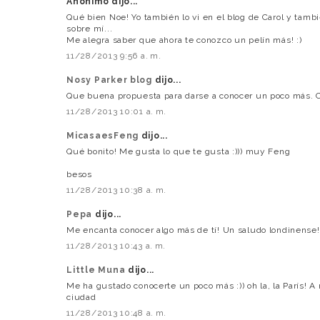
Anónimo dijo...
Qué bien Noe! Yo también lo vi en el blog de Carol y tamb
sobre mí...
Me alegra saber que ahora te conozco un pelín más! :)
11/28/2013 9:56 a. m.
Nosy Parker blog
dijo...
Que buena propuesta para darse a conocer un poco más. Co
11/28/2013 10:01 a. m.
MicasaesFeng
dijo...
Qué bonito! Me gusta lo que te gusta :))) muy Feng
besos
11/28/2013 10:38 a. m.
Pepa
dijo...
Me encanta conocer algo más de tí! Un saludo londinense!
11/28/2013 10:43 a. m.
Little Muna
dijo...
Me ha gustado conocerte un poco más :)) oh la, la París! A
ciudad
11/28/2013 10:48 a. m.