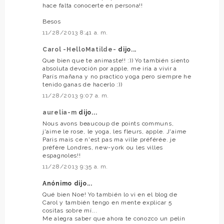
hace falta conocerte en persona!!
Besos
11/28/2013 8:41 a. m.
Carol -HelloMatilde-
dijo...
Que bien que te animaste!! :)) Yo también siento
absoluta devoción por apple, me iría a vivir a
París mañana y no practico yoga pero siempre he
tenido ganas de hacerlo :))
11/28/2013 9:07 a. m.
aurelia-m
dijo...
Nous avons beaucoup de points communs,
j'aime le rose, le yoga, les fleurs, apple. J'aime
Paris mais ce n'est pas ma ville préférée. je
préfère Londres, new-york ou les villes
espagnoles!!
11/28/2013 9:35 a. m.
Anónimo dijo...
Qué bien Noe! Yo también lo vi en el blog de
Carol y también tengo en mente explicar 5
cositas sobre mí...
Me alegra saber que ahora te conozco un pelín