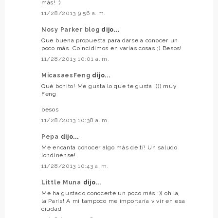
más! :)
11/28/2013 9:56 a. m.
Nosy Parker blog
dijo...
Que buena propuesta para darse a conocer un
poco más. Coincidimos en varias cosas ;) Besos!
11/28/2013 10:01 a. m.
MicasaesFeng
dijo...
Qué bonito! Me gusta lo que te gusta :))) muy
Feng
besos
11/28/2013 10:38 a. m.
Pepa
dijo...
Me encanta conocer algo más de tí! Un saludo
londinense!
11/28/2013 10:43 a. m.
Little Muna
dijo...
Me ha gustado conocerte un poco más :)) oh la,
la París! A mi tampoco me importaría vivir en esa
ciudad