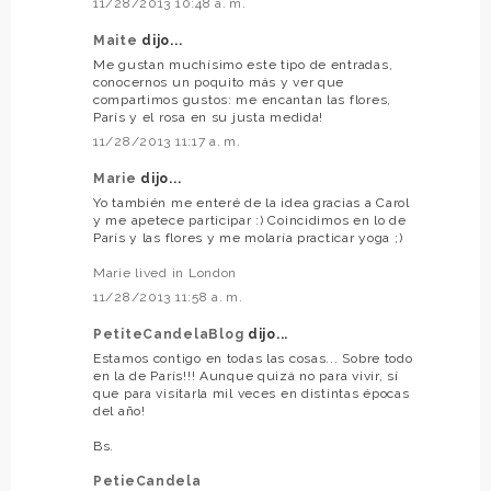
11/28/2013 10:48 a. m.
Maite
dijo...
Me gustan muchísimo este tipo de entradas,
conocernos un poquito más y ver que
compartimos gustos: me encantan las flores,
París y el rosa en su justa medida!
11/28/2013 11:17 a. m.
Marie
dijo...
Yo también me enteré de la idea gracias a Carol
y me apetece participar :) Coincidimos en lo de
París y las flores y me molaría practicar yoga ;)
Marie lived in London
11/28/2013 11:58 a. m.
PetiteCandelaBlog
dijo...
Estamos contigo en todas las cosas... Sobre todo
en la de París!!! Aunque quizá no para vivir, sí
que para visitarla mil veces en distintas épocas
del año!
Bs.
PetieCandela