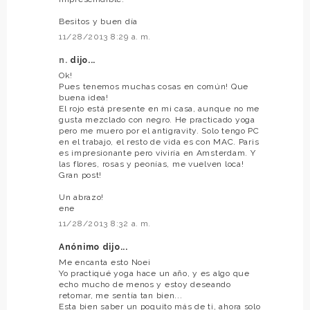
Besitos y buen día
11/28/2013 8:29 a. m.
n.
dijo...
Ok!
Pues tenemos muchas cosas en común! Que
buena idea!
El rojo está presente en mi casa, aunque no me
gusta mezclado con negro. He practicado yoga
pero me muero por el antigravity. Solo tengo PC
en el trabajo, el resto de vida es con MAC. Paris
es impresionante pero viviría en Amsterdam. Y
las flores, rosas y peonías, me vuelven loca!
Gran post!
Un abrazo!
ene
11/28/2013 8:32 a. m.
Anónimo dijo...
Me encanta esto Noe¡
Yo practiqué yoga hace un año, y es algo que
echo mucho de menos y estoy deseando
retomar, me sentía tan bien...
Esta bien saber un poquito más de ti, ahora solo