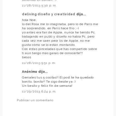
11/28/2013 5:30 p. m.
deliving diseño y creatividad
dijo...
hola Noe,
lo del Rosa me lo imaginaba, pero lo de París me
ha sorprendido, en París hace frío ;-)
yo antes era fan de Apple, nunca he tenido Pc,
trabajando en publi y diseño no había Pc, pero
cada vez me caen peor lis de Apple, no me
gusta cómo se lo están montando.
Con éstas pinceladas que has compartido sobre
ti aún tengo más ganas de conocerte!!!
besos
11/28/2013 9:51 p. m.
Anónimo dijo...
Geniales tus 5 cositas!! El post te ha quedado
bonito, bonito!! Te sigo desde ya :)
Un besito y feliz fin de semana!
11/29/2013 6:24 p. m.
Publicar un comentario