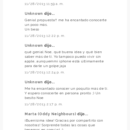
11/28/2013 11:59 a. m.
Unknown
dijo...
Genial propuesta!! me ha encantado conocerte
un poco más.
Un beso
11/28/2013 12:22 p. m.
Unknown
dijo...
qué genial Noe, qué buena idea y qué bien
saber más de tí. Yo tampoco puedo vivir sin
apple, aunquemmi iphone está últimamente
para darle un golpe jaja
11/28/2013 12:24 p. m.
Unknown
dijo...
Me ha encantado conocer un poquito más de ti.
Y espero conocerte en persona pronto ;) Un
besito Noe
11/28/2013 2:17 p. m.
Marta (Oddy Neighbours)
dijo...
¡Buenísima idea! Gracias por compartirlo con
nosotras! Sorprende todas las cosas que
tenemos en común! :)