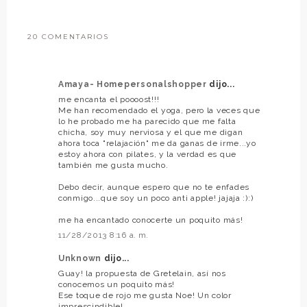
20 COMENTARIOS
Amaya- Homepersonalshopper
dijo...
me encanta el poooost!!!
Me han recomendado el yoga, pero la veces que
lo he probado me ha parecido que me falta
chicha, soy muy nerviosa y el que me digan
ahora toca "relajación" me da ganas de irme...yo
estoy ahora con pilates, y la verdad es que
también me gusta mucho.
Debo decir, aunque espero que no te enfades
conmigo...que soy un poco anti apple! jajaja :):)
me ha encantado conocerte un poquito más!
11/28/2013 8:16 a. m.
Unknown
dijo...
Guay! la propuesta de Gretelain, así nos
conocemos un poquito más!
Ese toque de rojo me gusta Noe! Un color
imprescindible!