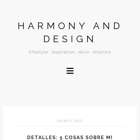
HARMONY AND
DESIGN
lifestyle · inspiration · deco · interiors
≡
28 NOV 2013
DETALLES: 5 COSAS SOBRE MI