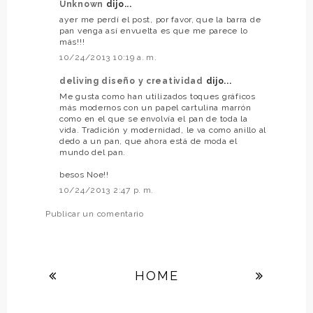
Unknown
dijo...
ayer me perdí el post, por favor, que la barra de
pan venga así envuelta es que me parece lo
más!!!
10/24/2013 10:19 a. m.
deliving diseño y creatividad
dijo...
Me gusta como han utilizados toques gráficos
más modernos con un papel cartulina marrón
como en el que se envolvía el pan de toda la
vida. Tradición y modernidad, le va como anillo al
dedo a un pan, que ahora está de moda el
mundo del pan.
besos Noe!!
10/24/2013 2:47 p. m.
Publicar un comentario
HOME