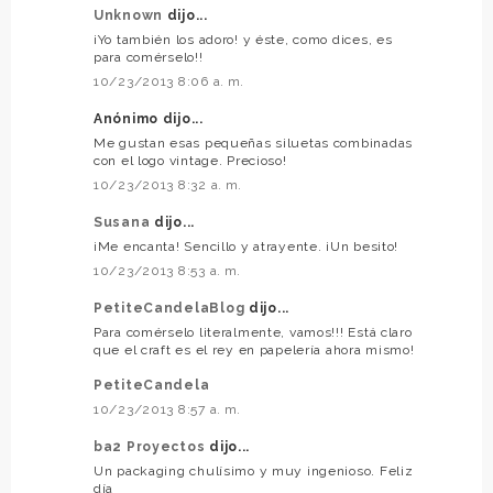
Unknown
dijo...
¡Yo también los adoro! y éste, como dices, es
para comérselo!!
10/23/2013 8:06 a. m.
Anónimo dijo...
Me gustan esas pequeñas siluetas combinadas
con el logo vintage. Precioso!
10/23/2013 8:32 a. m.
Susana
dijo...
¡Me encanta! Sencillo y atrayente. ¡Un besito!
10/23/2013 8:53 a. m.
PetiteCandelaBlog
dijo...
Para comérselo literalmente, vamos!!! Está claro
que el craft es el rey en papelería ahora mismo!
PetiteCandela
10/23/2013 8:57 a. m.
ba2 Proyectos
dijo...
Un packaging chulísimo y muy ingenioso. Feliz
día