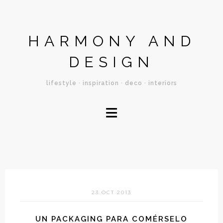
HARMONY AND
DESIGN
lifestyle · inspiration · deco · interiors
≡
23 OCT 2013
UN PACKAGING PARA COMÉRSELO