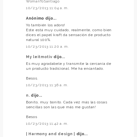
WomanToSantiago
10/23/2013 11:04 a. m.
Anónimo dijo...
Yo también los adoro!
Este está muy cuidado, realmente, como bien
dices el papel kraft da sensación de producto
natural 100%.
10/23/2013 11:20 a. m.
My leitmotiv
dijo...
Es muy agradabele y transmite la cercanía de
un producto tradicional. Me ha encantado.
Besos.
10/23/2013 11:36 a. m.
n.
dijo...
Bonito, muy bonito. Cada vez más las cosas
sencillas son las que más me gustan!
Besos
10/23/2013 11:42 a. m.
| Harmony and design |
dijo...