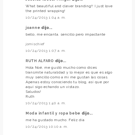
What beautiful and clever branding!! I just love
the printed wrapping!
10/24/2013 1:04 a. m.
joanne
dijo...
bello, me encanta. sencillo pero impactante
jomischief
10/24/2013 1:07 a. m.
RUTH ALFARO
dijo...
Hola Noé, me gustó mucho como dices
transmite naturalidad y lo mejor es que es algo
muy sencillo como a mi me gustan las cosas.
Apenas estoy conociendo tu blog, así que por
aquí sigo echando un vistazo.
Saludos!
Ruth
10/24/2013 1:40 a. m.
Moda infantil y ropa bebe
dijo...
me ha gustado mucho. Feliz día
10/24/2013 10:10 a. m.