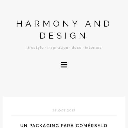
HARMONY AND
DESIGN
lifestyle · inspiration · deco · interiors
≡
23 OCT 2013
UN PACKAGING PARA COMÉRSELO