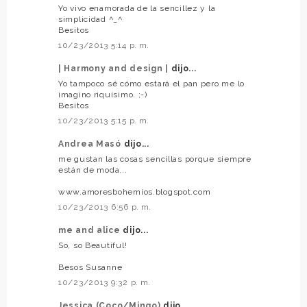
Yo vivo enamorada de la sencillez y la
simplicidad ^_^
Besitos
10/23/2013 5:14 p. m.
| Harmony and design |
dijo...
Yo tampoco sé cómo estará el pan pero me lo
imagino riquísimo. ;-)
Besitos
10/23/2013 5:15 p. m.
Andrea Masó
dijo...
me gustan las cosas sencillas porque siempre
están de moda...
www.amoresbohemios.blogspot.com
10/23/2013 6:56 p. m.
me and alice
dijo...
So, so Beautiful!
Besos Susanne
10/23/2013 9:32 p. m.
Jessica (Coco/Mingo)
dijo...