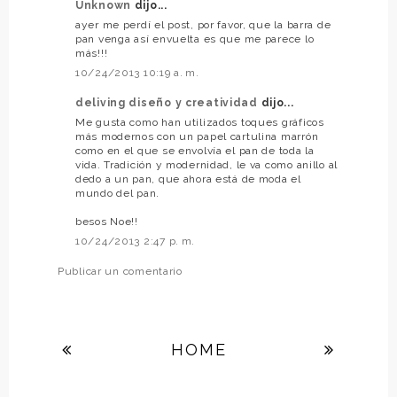
Unknown
dijo...
ayer me perdí el post, por favor, que la barra de
pan venga así envuelta es que me parece lo
más!!!
10/24/2013 10:19 a. m.
deliving diseño y creatividad
dijo...
Me gusta como han utilizados toques gráficos
más modernos con un papel cartulina marrón
como en el que se envolvía el pan de toda la
vida. Tradición y modernidad, le va como anillo al
dedo a un pan, que ahora está de moda el
mundo del pan.
besos Noe!!
10/24/2013 2:47 p. m.
Publicar un comentario
HOME