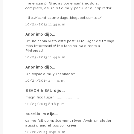
me encantó. Gracias por enseñárnoslo al
completo, es un sitio muy peculiar e inspirador.
http://sandraalmeidagd.blogspot.com.es/
10/23/2013 11:34 a. m.
Anónimo dijo...
Uf, no había visto este post! Qué lugar de trabajo
más interesante! Me fascina, va directo a
Pinterest!
10/23/2013 11:44 a. m.
Anónimo dijo...
Un espacio muy inspirador!
10/23/2013 4:33 p. m.
BEACH & EAU
dijo...
magnifico lugar.......................
10/23/2013 8:16 p. m.
aurelia-m
dijo...
ça me fait complètement rêver. Avoir un atelier
aussi grand et pouvoir créer!
10/28/2013 6:48 p. m.