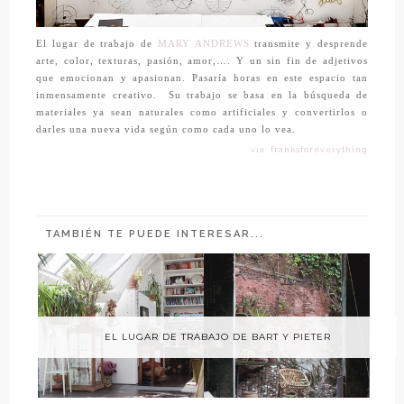
El lugar de trabajo de
MARY ANDREWS
transmite y desprende
arte, color, texturas, pasión, amor,…. Y un sin fin de adjetivos
que emocionan y apasionan. Pasaría horas en este espacio tan
inmensamente creativo. Su trabajo se basa en la búsqueda de
materiales ya sean naturales como artificiales y convertirlos o
darles una nueva vida según como cada uno lo vea.
vía: franksforeverything
TAMBIÉN TE PUEDE INTERESAR...
EL LUGAR DE TRABAJO DE BART Y PIETER