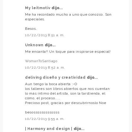
My leitmotiv
dijo...
Me ha recordado mucho a uno que conozco. Son
especiales.
Besos.
10/22/2013 8:51 a. m.
Unknown
dijo...
Me encanta!! Un toque para inspirarse especial!
WomanToSantiago
10/22/2013 8:52 a. m.
deliving diseño y creatividad
dijo...
Aun tengo la boca abierta :-O
los talleres son libros abiertos que nos cuentan
lo más íntimo del artista, son la tarstienda, el
cómo, el proceso.....
Precioso post, gracias por descubrirnoslo Noe
besosssssssssssss
10/22/2013 9:55 a. m.
| Harmony and design |
dijo...