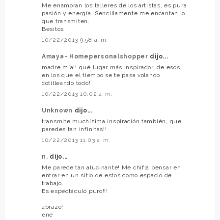
Me enamoran los talleres de los artistas, es pura
pasión y energía. Sencillamente me encantan lo
que transmiten.
Besitos
10/22/2013 9:58 a. m.
Amaya- Homepersonalshopper
dijo...
madre mía!! qué lugar más inspirador, de esos
en los que el tiempo se te pasa volando
cotilleando todo!
10/22/2013 10:02 a. m.
Unknown
dijo...
transmite muchísima inspiración también, que
paredes tan infinitas!!
10/22/2013 11:03 a. m.
n.
dijo...
Me parece tan alucinante! Me chifla pensar en
entrar en un sitio de estos como espacio de
trabajo.
Es espectáculo puro!!!
abrazo!
ene