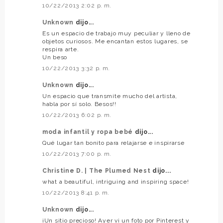
10/22/2013 2:02 p. m.
Unknown
dijo...
Es un espacio de trabajo muy peculiar y lleno de
objetos curiosos. Me encantan estos lugares, se
respira arte.
Un beso
10/22/2013 3:32 p. m.
Unknown
dijo...
Un espacio que transmite mucho del artista,
habla por sí solo. Besos!!
10/22/2013 6:02 p. m.
moda infantil y ropa bebé
dijo...
Qué lugar tan bonito para relajarse e inspirarse
10/22/2013 7:00 p. m.
Christine D. | The Plumed Nest
dijo...
what a beautiful, intriguing and inspiring space!
10/22/2013 8:41 p. m.
Unknown
dijo...
¡Un sitio precioso! Ayer vi un foto por Pinterest y