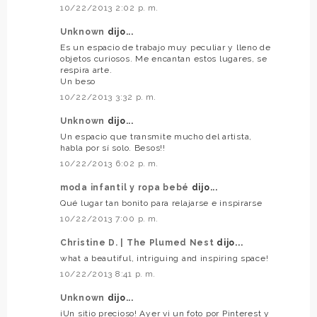
10/22/2013 2:02 p. m.
Unknown
dijo...
Es un espacio de trabajo muy peculiar y lleno de
objetos curiosos. Me encantan estos lugares, se
respira arte.
Un beso
10/22/2013 3:32 p. m.
Unknown
dijo...
Un espacio que transmite mucho del artista,
habla por sí solo. Besos!!
10/22/2013 6:02 p. m.
moda infantil y ropa bebé
dijo...
Qué lugar tan bonito para relajarse e inspirarse
10/22/2013 7:00 p. m.
Christine D. | The Plumed Nest
dijo...
what a beautiful, intriguing and inspiring space!
10/22/2013 8:41 p. m.
Unknown
dijo...
¡Un sitio precioso! Ayer vi un foto por Pinterest y