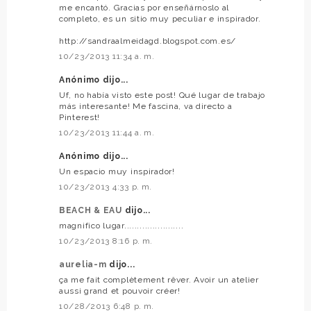
me encantó. Gracias por enseñárnoslo al
completo, es un sitio muy peculiar e inspirador.
http://sandraalmeidagd.blogspot.com.es/
10/23/2013 11:34 a. m.
Anónimo dijo...
Uf, no había visto este post! Qué lugar de trabajo
más interesante! Me fascina, va directo a
Pinterest!
10/23/2013 11:44 a. m.
Anónimo dijo...
Un espacio muy inspirador!
10/23/2013 4:33 p. m.
BEACH & EAU
dijo...
magnifico lugar.......................
10/23/2013 8:16 p. m.
aurelia-m
dijo...
ça me fait complètement rêver. Avoir un atelier
aussi grand et pouvoir créer!
10/28/2013 6:48 p. m.