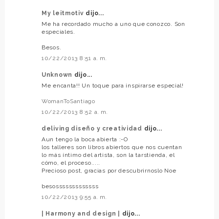
My leitmotiv
dijo...
Me ha recordado mucho a uno que conozco. Son
especiales.
Besos.
10/22/2013 8:51 a. m.
Unknown
dijo...
Me encanta!! Un toque para inspirarse especial!
WomanToSantiago
10/22/2013 8:52 a. m.
deliving diseño y creatividad
dijo...
Aun tengo la boca abierta :-O
los talleres son libros abiertos que nos cuentan
lo más íntimo del artista, son la tarstienda, el
cómo, el proceso.....
Precioso post, gracias por descubrirnoslo Noe
besosssssssssssss
10/22/2013 9:55 a. m.
| Harmony and design |
dijo...