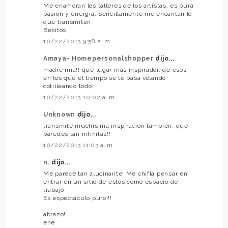
Me enamoran los talleres de los artistas, es pura
pasión y energía. Sencillamente me encantan lo
que transmiten.
Besitos
10/22/2013 9:58 a. m.
Amaya- Homepersonalshopper
dijo...
madre mía!! qué lugar más inspirador, de esos
en los que el tiempo se te pasa volando
cotilleando todo!
10/22/2013 10:02 a. m.
Unknown
dijo...
transmite muchísima inspiración también, que
paredes tan infinitas!!
10/22/2013 11:03 a. m.
n.
dijo...
Me parece tan alucinante! Me chifla pensar en
entrar en un sitio de estos como espacio de
trabajo.
Es espectáculo puro!!!
abrazo!
ene