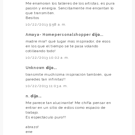
Me enamoran los talleres de los artistas, es pura
pasión y energía. Sencillamente me encantan lo
que transmiten.
Besitos
10/22/2013 9:58 a. m.
Amaya- Homepersonalshopper
dijo...
madre mía!! qué lugar más inspirador, de esos
en los que el tiempo se te pasa volando
cotilleando todo!
10/22/2013 10:02 a. m.
Unknown
dijo...
transmite muchísima inspiración también, que
paredes tan infinitas!!
10/22/2013 11:03 a. m.
n.
dijo...
Me parece tan alucinante! Me chifla pensar en
entrar en un sitio de estos como espacio de
trabajo.
Es espectáculo puro!!!
abrazo!
ene