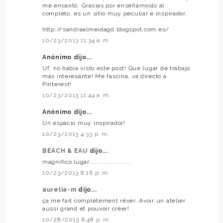
me encantó. Gracias por enseñárnoslo al
completo, es un sitio muy peculiar e inspirador.
http://sandraalmeidagd.blogspot.com.es/
10/23/2013 11:34 a. m.
Anónimo dijo...
Uf, no había visto este post! Qué lugar de trabajo
más interesante! Me fascina, va directo a
Pinterest!
10/23/2013 11:44 a. m.
Anónimo dijo...
Un espacio muy inspirador!
10/23/2013 4:33 p. m.
BEACH & EAU
dijo...
magnifico lugar.......................
10/23/2013 8:16 p. m.
aurelia-m
dijo...
ça me fait complètement rêver. Avoir un atelier
aussi grand et pouvoir créer!
10/28/2013 6:48 p. m.