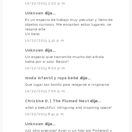
10/22/2013 2:02 p. m.
Unknown
dijo...
Es un espacio de trabajo muy peculiar y lleno de
objetos curiosos. Me encantan estos lugares, se
respira arte.
Un beso
10/22/2013 3:32 p. m.
Unknown
dijo...
Un espacio que transmite mucho del artista,
habla por sí solo. Besos!!
10/22/2013 6:02 p. m.
moda infantil y ropa bebé
dijo...
Qué lugar tan bonito para relajarse e inspirarse
10/22/2013 7:00 p. m.
Christine D. | The Plumed Nest
dijo...
what a beautiful, intriguing and inspiring space!
10/22/2013 8:41 p. m.
Unknown
dijo...
¡Un sitio precioso! Ayer vi un foto por Pinterest y