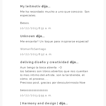
My leitmotiv
dijo...
Me ha recordado mucho a uno que conozco. Son
especiales.
Besos.
10/22/2013 8:51 a. m.
Unknown
dijo...
Me encanta!! Un toque para inspirarse especial!
WomanToSantiago
10/22/2013 8:52 a. m.
deliving diseño y creatividad
dijo...
Aun tengo la boca abierta :-O
los talleres son libros abiertos que nos cuentan
lo más íntimo del artista, son la tarstienda, el
cómo, el proceso.....
Precioso post, gracias por descubrirnoslo Noe
besosssssssssssss
10/22/2013 9:55 a. m.
| Harmony and design |
dijo...