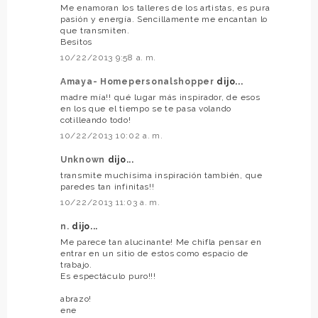
Me enamoran los talleres de los artistas, es pura
pasión y energía. Sencillamente me encantan lo
que transmiten.
Besitos
10/22/2013 9:58 a. m.
Amaya- Homepersonalshopper
dijo...
madre mía!! qué lugar más inspirador, de esos
en los que el tiempo se te pasa volando
cotilleando todo!
10/22/2013 10:02 a. m.
Unknown
dijo...
transmite muchísima inspiración también, que
paredes tan infinitas!!
10/22/2013 11:03 a. m.
n.
dijo...
Me parece tan alucinante! Me chifla pensar en
entrar en un sitio de estos como espacio de
trabajo.
Es espectáculo puro!!!
abrazo!
ene