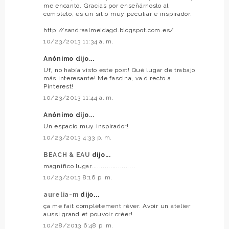
me encantó. Gracias por enseñárnoslo al
completo, es un sitio muy peculiar e inspirador.
http://sandraalmeidagd.blogspot.com.es/
10/23/2013 11:34 a. m.
Anónimo dijo...
Uf, no había visto este post! Qué lugar de trabajo
más interesante! Me fascina, va directo a
Pinterest!
10/23/2013 11:44 a. m.
Anónimo dijo...
Un espacio muy inspirador!
10/23/2013 4:33 p. m.
BEACH & EAU
dijo...
magnifico lugar.......................
10/23/2013 8:16 p. m.
aurelia-m
dijo...
ça me fait complètement rêver. Avoir un atelier
aussi grand et pouvoir créer!
10/28/2013 6:48 p. m.