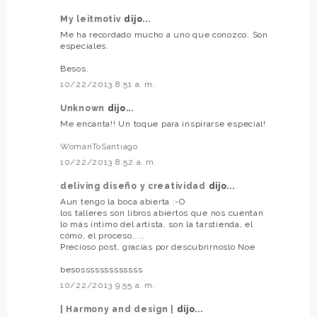
My leitmotiv
dijo...
Me ha recordado mucho a uno que conozco. Son
especiales.
Besos.
10/22/2013 8:51 a. m.
Unknown
dijo...
Me encanta!! Un toque para inspirarse especial!
WomanToSantiago
10/22/2013 8:52 a. m.
deliving diseño y creatividad
dijo...
Aun tengo la boca abierta :-O
los talleres son libros abiertos que nos cuentan
lo más íntimo del artista, son la tarstienda, el
cómo, el proceso.....
Precioso post, gracias por descubrirnoslo Noe
besosssssssssssss
10/22/2013 9:55 a. m.
| Harmony and design |
dijo...