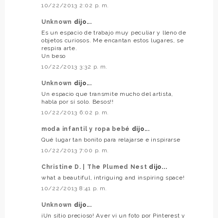
10/22/2013 2:02 p. m.
Unknown
dijo...
Es un espacio de trabajo muy peculiar y lleno de
objetos curiosos. Me encantan estos lugares, se
respira arte.
Un beso
10/22/2013 3:32 p. m.
Unknown
dijo...
Un espacio que transmite mucho del artista,
habla por sí solo. Besos!!
10/22/2013 6:02 p. m.
moda infantil y ropa bebé
dijo...
Qué lugar tan bonito para relajarse e inspirarse
10/22/2013 7:00 p. m.
Christine D. | The Plumed Nest
dijo...
what a beautiful, intriguing and inspiring space!
10/22/2013 8:41 p. m.
Unknown
dijo...
¡Un sitio precioso! Ayer vi un foto por Pinterest y