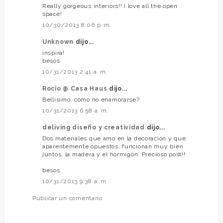
Really gorgeous interiors!! I love all the open
space!
10/30/2013 8:06 p. m.
Unknown
dijo...
inspira!
besos
10/31/2013 2:41 a. m.
Rocio @ Casa Haus
dijo...
Bellísimo, cómo no enamorarse?
10/31/2013 6:58 a. m.
deliving diseño y creatividad
dijo...
Dos materiales que amo en la decoración y que
aparentemente opuestos, funcionan muy bien
juntos, la madera y el hormigón. Precioso post!!
besos
10/31/2013 9:38 a. m.
Publicar un comentario