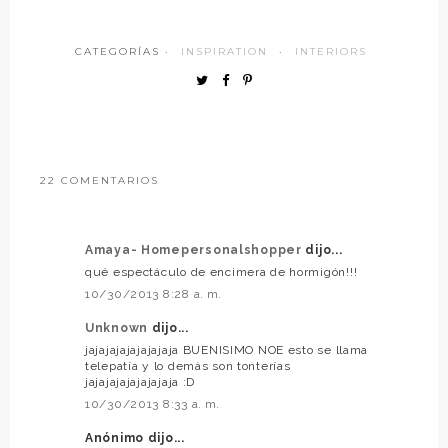
CATEGORÍAS ·
INSPIRATION
·
INTERIORS
22 COMENTARIOS
Amaya- Homepersonalshopper
dijo...
qué espectáculo de encimera de hormigón!!!
10/30/2013 8:28 a. m.
Unknown
dijo...
jajajajajajajajaja BUENISIMO NOE esto se llama
telepatía y lo demás son tonterías
jajajajajajajajaja :D
10/30/2013 8:33 a. m.
Anónimo dijo...