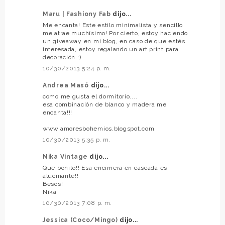
Maru | Fashiony Fab
dijo...
Me encanta! Este estilo minimalista y sencillo
me atrae muchísimo! Por cierto, estoy haciendo
un giveaway en mi blog, en caso de que estés
interesada, estoy regalando un art print para
decoración :)
10/30/2013 5:24 p. m.
Andrea Masó
dijo...
como me gusta el dormitorio....
esa combinación de blanco y madera me
encanta!!!
www.amoresbohemios.blogspot.com
10/30/2013 5:35 p. m.
Nika Vintage
dijo...
Que bonito!! Esa encimera en cascada es
alucinante!!
Besos!
Nika
10/30/2013 7:08 p. m.
Jessica (Coco/Mingo)
dijo...