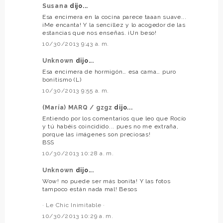
Susana
dijo...
Esa encimera en la cocina parece taaan suave...
¡Me encanta! Y la sencillez y lo acogedor de las
estancias que nos enseñas. ¡Un beso!
10/30/2013 9:43 a. m.
Unknown
dijo...
Esa encimera de hormigón… esa cama… puro
bonitismo (L)
10/30/2013 9:55 a. m.
(María) MARQ / gzgz
dijo...
Entiendo por los comentarios que leo que Rocío
y tú habéis coincidido... pues no me extraña,
porque las imágenes son preciosas!
BSS
10/30/2013 10:28 a. m.
Unknown
dijo...
Wow! no puede ser más bonita! Y las fotos
tampoco están nada mal! Besos
· Le Chic Inimitable ·
10/30/2013 10:29 a. m.