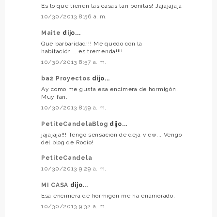
Es lo que tienen las casas tan bonitas! Jajajajaja
10/30/2013 8:56 a. m.
Maite
dijo...
Que barbaridad!!! Me quedo con la
habitación....es tremenda!!!!
10/30/2013 8:57 a. m.
ba2 Proyectos
dijo...
Ay como me gusta esa encimera de hormigón.
Muy fan.
10/30/2013 8:59 a. m.
PetiteCandelaBlog
dijo...
jajajaja!!! Tengo sensación de deja view... Vengo
del blog de Rocío!
PetiteCandela
10/30/2013 9:29 a. m.
MI CASA
dijo...
Esa encimera de hormigón me ha enamorado.
10/30/2013 9:32 a. m.