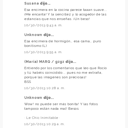
Susana
dijo...
Esa encimera en la cocina parece taaan suave...
¡Me encanta! Y la sencillez y lo acogedor de las
estancias que nos enseñas. ¡Un beso!
10/30/2013 9:43 a. m.
Unknown
dijo...
Esa encimera de hormigón… esa cama… puro
bonitismo (L)
10/30/2013 9:55 a. m.
(María) MARQ / gzgz
dijo...
Entiendo por los comentarios que leo que Rocío
y tú habéis coincidido... pues no me extraña,
porque las imágenes son preciosas!
BSS
10/30/2013 10:28 a. m.
Unknown
dijo...
Wow! no puede ser más bonita! Y las fotos
tampoco están nada mal! Besos
· Le Chic Inimitable ·
10/30/2013 10:29 a. m.