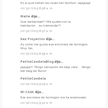
Es lo que tienen las casas tan bonitas! Jajajajaja
10/30/2013 8:56 a. m.
Maite
dijo...
Que barbaridad!!! Me quedo con la
habitación....es tremenda!!!!
10/30/2013 8:57 a. m.
ba2 Proyectos
dijo...
Ay como me gusta esa encimera de hormigón.
Muy fan.
10/30/2013 8:59 a. m.
PetiteCandelaBlog
dijo...
jajajaja!!! Tengo sensación de deja view... Vengo
del blog de Rocío!
PetiteCandela
10/30/2013 9:29 a. m.
MI CASA
dijo...
Esa encimera de hormigón me ha enamorado.
10/30/2013 9:32 a. m.