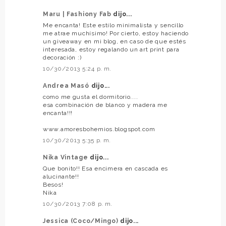
Maru | Fashiony Fab
dijo...
Me encanta! Este estilo minimalista y sencillo
me atrae muchísimo! Por cierto, estoy haciendo
un giveaway en mi blog, en caso de que estés
interesada, estoy regalando un art print para
decoración :)
10/30/2013 5:24 p. m.
Andrea Masó
dijo...
como me gusta el dormitorio....
esa combinación de blanco y madera me
encanta!!!
www.amoresbohemios.blogspot.com
10/30/2013 5:35 p. m.
Nika Vintage
dijo...
Que bonito!! Esa encimera en cascada es
alucinante!!
Besos!
Nika
10/30/2013 7:08 p. m.
Jessica (Coco/Mingo)
dijo...