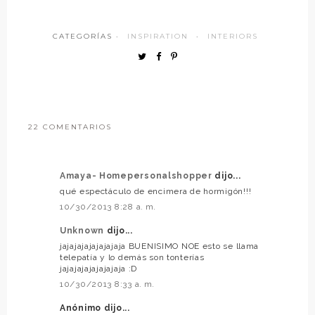
CATEGORÍAS ·
INSPIRATION
·
INTERIORS
22 COMENTARIOS
Amaya- Homepersonalshopper
dijo...
qué espectáculo de encimera de hormigón!!!
10/30/2013 8:28 a. m.
Unknown
dijo...
jajajajajajajajaja BUENISIMO NOE esto se llama
telepatía y lo demás son tonterías
jajajajajajajajaja :D
10/30/2013 8:33 a. m.
Anónimo dijo...