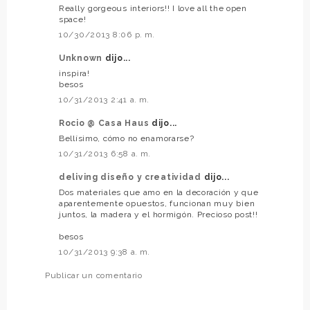
Really gorgeous interiors!! I love all the open
space!
10/30/2013 8:06 p. m.
Unknown
dijo...
inspira!
besos
10/31/2013 2:41 a. m.
Rocio @ Casa Haus
dijo...
Bellísimo, cómo no enamorarse?
10/31/2013 6:58 a. m.
deliving diseño y creatividad
dijo...
Dos materiales que amo en la decoración y que
aparentemente opuestos, funcionan muy bien
juntos, la madera y el hormigón. Precioso post!!
besos
10/31/2013 9:38 a. m.
Publicar un comentario