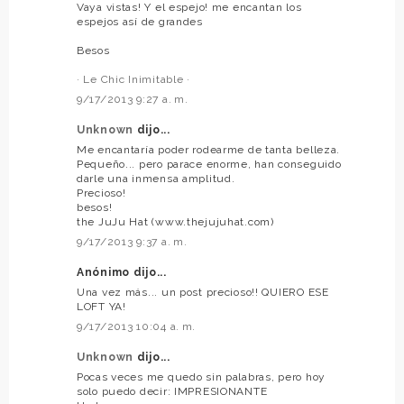
Vaya vistas! Y el espejo! me encantan los
espejos así de grandes
Besos
· Le Chic Inimitable ·
9/17/2013 9:27 a. m.
Unknown
dijo...
Me encantaría poder rodearme de tanta belleza.
Pequeño... pero parace enorme, han conseguido
darle una inmensa amplitud.
Precioso!
besos!
the JuJu Hat (www.thejujuhat.com)
9/17/2013 9:37 a. m.
Anónimo dijo...
Una vez más... un post precioso!! QUIERO ESE
LOFT YA!
9/17/2013 10:04 a. m.
Unknown
dijo...
Pocas veces me quedo sin palabras, pero hoy
solo puedo decir: IMPRESIONANTE