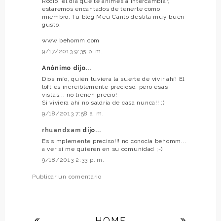
Rocío, el día que te animes a intercambiar,
estaremos encantados de tenerte como
miembro. Tu blog Meu Canto destila muy buen
gusto.
www.behomm.com
9/17/2013 9:35 p. m.
Anónimo dijo...
Dios mío, quién tuviera la suerte de vivir ahí! El
loft es increíblemente precioso, pero esas
vistas... no tienen precio!
Si viviera ahí no saldría de casa nunca!! :)
9/18/2013 7:58 a. m.
rhuandsam
dijo...
Es simplemente preciso!!! no conocía behomm...
a ver si me quieren en su comunidad ;-)
9/18/2013 2:33 p. m.
Publicar un comentario
HOME