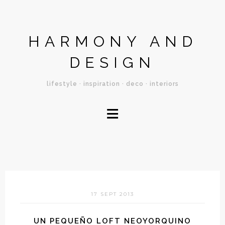
HARMONY AND
DESIGN
lifestyle · inspiration · deco · interiors
≡
17 SEPT 2013
UN PEQUEÑO LOFT NEOYORQUINO