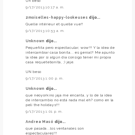
Un beso
9/17/2013 10:17 a. m.
2moiselles-happy-lookeuses
dijo...
Quelle intérieur et quelle vue!!
9/17/2013 10:53 a. m.
Unknown
dijo...
Pequeñita pero espectacular, wow!!! Y la idea de
intercambiar casa bonita... es genial!! Me apunto
la idea por si algún dia consigo tener mi propia
casa requetebonita, ;) jeje.
UN beso
9/17/2013 1:00 p. m.
Unknown
dijo...
que neoyorkino jaja me encanta, y lo de la idea
de intercambio no está nada mal eh? como en la
peli the holidays!!!
9/17/2013 1:01 p. m.
Andrea Masó
dijo...
que pasada...los ventanales son
espectaculares!!!