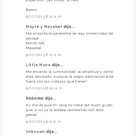
Besos.
9/17/2013 8:11 a. m.
Mayte y Masabel
dijo...
Me encantaría perderme en esa inmensidad de
paisaje.
Bonito loft,
Masabel
9/17/2013 8:11 a. m.
Little Muna
dijo...
Me encanta la luminosidad, la amplitud y cómo
está decorado; aunque la mejor decoración está
fuera con las vistazas que tiene!!
9/17/2013 8:50 a. m.
Anónimo dijo...
Ay me da que mi casa no tiene tan buen gusto
que si no ya la estaba cambiando con esta
gente....
9/17/2013 9:11 a. m.
Unknown
dijo...