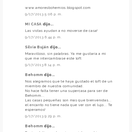
www.amoresbohemios.blogspot.com
9/17/2013 5:06 p. m.
MI CASA
dijo...
Las vistas ayudan a no moverse de casa!
9/17/2013 6:44 p. m.
Silvia Buján
dijo...
Maravilloso, sin palabras. Ya me gustaría a mi
que me intercambiase este loft
9/17/2013 8:14 p. m.
Behomm
dijo...
Nos alegramos que te haya gustado el loft de un
miembro de nuestra comunidad.
No hace falta tener una supercasa para ser de
Behomm...
Las casas pequeñas son más que bienvenidas...
el encanto no tiene nada que ver con el lujo... Te
esperamos!
9/17/2013 9:29 p. m.
Behomm
dijo...