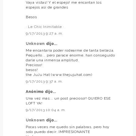
Vaya vistas! Y el espejo! me encantan los
espejos así de grandes
Besos
· Le Chic Inimitable ·
9/17/2013 9:27 a. m.
Unknown
dijo...
Me encantaría poder rodearme de tanta belleza.
Pequeño... pero parace enorme, han conseguido
darle una inmensa amplitud.
Precioso!
besos!
the JuJu Hat (www.thejujuhat.com)
9/17/2013 9:37 a. m.
Anónimo dijo...
Una vez más... un post precioso!! QUIERO ESE
LOFT YA!
9/17/2013 10:04 a. m.
Unknown
dijo...
Pocas veces me quedo sin palabras, pero hoy
solo puedo decir: IMPRESIONANTE