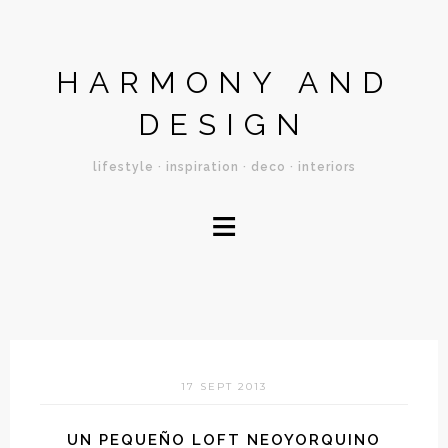
HARMONY AND
DESIGN
lifestyle · inspiration · deco · interiors
≡
17 SEPT 2013
UN PEQUEÑO LOFT NEOYORQUINO