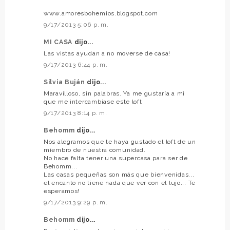
www.amoresbohemios.blogspot.com
9/17/2013 5:06 p. m.
MI CASA
dijo...
Las vistas ayudan a no moverse de casa!
9/17/2013 6:44 p. m.
Silvia Buján
dijo...
Maravilloso, sin palabras. Ya me gustaría a mi
que me intercambiase este loft
9/17/2013 8:14 p. m.
Behomm
dijo...
Nos alegramos que te haya gustado el loft de un
miembro de nuestra comunidad.
No hace falta tener una supercasa para ser de
Behomm...
Las casas pequeñas son más que bienvenidas...
el encanto no tiene nada que ver con el lujo... Te
esperamos!
9/17/2013 9:29 p. m.
Behomm
dijo...