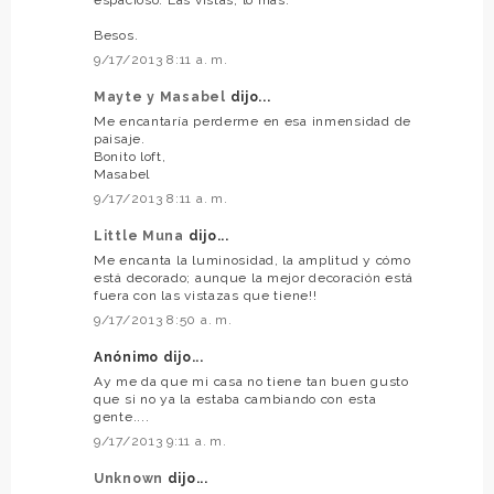
Besos.
9/17/2013 8:11 a. m.
Mayte y Masabel
dijo...
Me encantaría perderme en esa inmensidad de
paisaje.
Bonito loft,
Masabel
9/17/2013 8:11 a. m.
Little Muna
dijo...
Me encanta la luminosidad, la amplitud y cómo
está decorado; aunque la mejor decoración está
fuera con las vistazas que tiene!!
9/17/2013 8:50 a. m.
Anónimo dijo...
Ay me da que mi casa no tiene tan buen gusto
que si no ya la estaba cambiando con esta
gente....
9/17/2013 9:11 a. m.
Unknown
dijo...