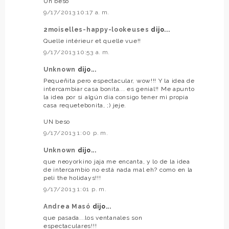
Un beso
9/17/2013 10:17 a. m.
2moiselles-happy-lookeuses
dijo...
Quelle intérieur et quelle vue!!
9/17/2013 10:53 a. m.
Unknown
dijo...
Pequeñita pero espectacular, wow!!! Y la idea de
intercambiar casa bonita... es genial!! Me apunto
la idea por si algún dia consigo tener mi propia
casa requetebonita, ;) jeje.
UN beso
9/17/2013 1:00 p. m.
Unknown
dijo...
que neoyorkino jaja me encanta, y lo de la idea
de intercambio no está nada mal eh? como en la
peli the holidays!!!
9/17/2013 1:01 p. m.
Andrea Masó
dijo...
que pasada...los ventanales son
espectaculares!!!