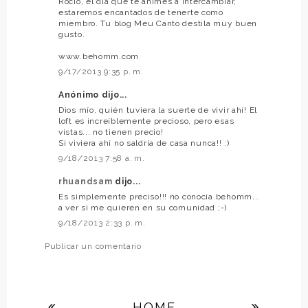
Rocío, el día que te animes a intercambiar,
estaremos encantados de tenerte como
miembro. Tu blog Meu Canto destila muy buen
gusto.
www.behomm.com
9/17/2013 9:35 p. m.
Anónimo dijo...
Dios mío, quién tuviera la suerte de vivir ahí! El
loft es increíblemente precioso, pero esas
vistas... no tienen precio!
Si viviera ahí no saldría de casa nunca!! :)
9/18/2013 7:58 a. m.
rhuandsam
dijo...
Es simplemente preciso!!! no conocía behomm...
a ver si me quieren en su comunidad ;-)
9/18/2013 2:33 p. m.
Publicar un comentario
HOME