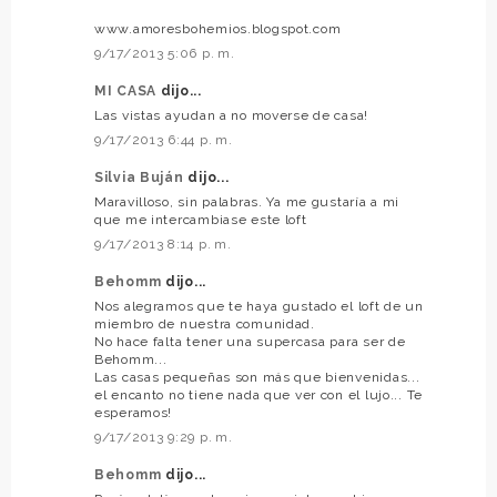
www.amoresbohemios.blogspot.com
9/17/2013 5:06 p. m.
MI CASA
dijo...
Las vistas ayudan a no moverse de casa!
9/17/2013 6:44 p. m.
Silvia Buján
dijo...
Maravilloso, sin palabras. Ya me gustaría a mi
que me intercambiase este loft
9/17/2013 8:14 p. m.
Behomm
dijo...
Nos alegramos que te haya gustado el loft de un
miembro de nuestra comunidad.
No hace falta tener una supercasa para ser de
Behomm...
Las casas pequeñas son más que bienvenidas...
el encanto no tiene nada que ver con el lujo... Te
esperamos!
9/17/2013 9:29 p. m.
Behomm
dijo...