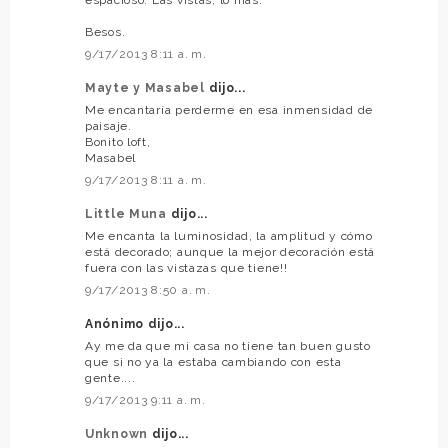
Besos.
9/17/2013 8:11 a. m.
Mayte y Masabel
dijo...
Me encantaría perderme en esa inmensidad de
paisaje.
Bonito loft,
Masabel
9/17/2013 8:11 a. m.
Little Muna
dijo...
Me encanta la luminosidad, la amplitud y cómo
está decorado; aunque la mejor decoración está
fuera con las vistazas que tiene!!
9/17/2013 8:50 a. m.
Anónimo dijo...
Ay me da que mi casa no tiene tan buen gusto
que si no ya la estaba cambiando con esta
gente....
9/17/2013 9:11 a. m.
Unknown
dijo...