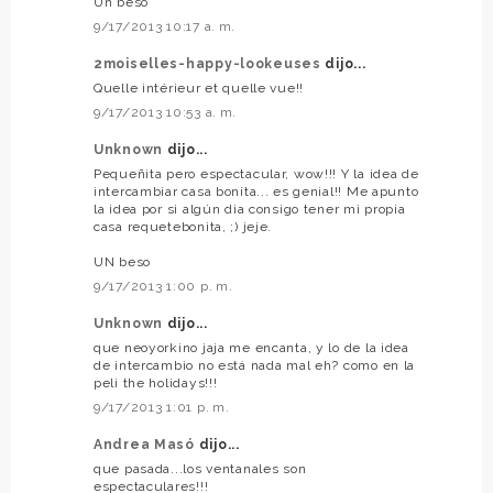
Un beso
9/17/2013 10:17 a. m.
2moiselles-happy-lookeuses
dijo...
Quelle intérieur et quelle vue!!
9/17/2013 10:53 a. m.
Unknown
dijo...
Pequeñita pero espectacular, wow!!! Y la idea de
intercambiar casa bonita... es genial!! Me apunto
la idea por si algún dia consigo tener mi propia
casa requetebonita, ;) jeje.
UN beso
9/17/2013 1:00 p. m.
Unknown
dijo...
que neoyorkino jaja me encanta, y lo de la idea
de intercambio no está nada mal eh? como en la
peli the holidays!!!
9/17/2013 1:01 p. m.
Andrea Masó
dijo...
que pasada...los ventanales son
espectaculares!!!