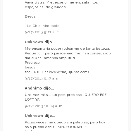
Vaya vistas! Y el espejo! me encantan los
espejos así de grandes
Besos
· Le Chic Inimitable ·
9/17/2013 9:27 a. m.
Unknown
dijo...
Me encantaría poder rodearme de tanta belleza.
Pequeño... pero parace enorme, han conseguido
darle una inmensa amplitud.
Precioso!
besos!
the JuJu Hat (www.thejujuhat.com)
9/17/2013 9:37 a. m.
Anónimo dijo...
Una vez más... un post precioso!! QUIERO ESE
LOFT YA!
9/17/2013 10:04 a. m.
Unknown
dijo...
Pocas veces me quedo sin palabras, pero hoy
solo puedo decir: IMPRESIONANTE