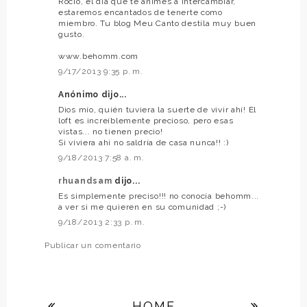
Rocío, el día que te animes a intercambiar,
estaremos encantados de tenerte como
miembro. Tu blog Meu Canto destila muy buen
gusto.
www.behomm.com
9/17/2013 9:35 p. m.
Anónimo dijo...
Dios mío, quién tuviera la suerte de vivir ahí! El
loft es increíblemente precioso, pero esas
vistas... no tienen precio!
Si viviera ahí no saldría de casa nunca!! :)
9/18/2013 7:58 a. m.
rhuandsam
dijo...
Es simplemente preciso!!! no conocía behomm...
a ver si me quieren en su comunidad ;-)
9/18/2013 2:33 p. m.
Publicar un comentario
HOME