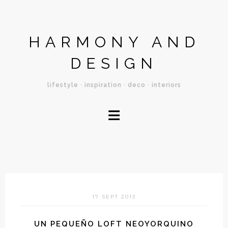
HARMONY AND
DESIGN
lifestyle · inspiration · deco · interiors
≡
17 SEPT 2013
UN PEQUEÑO LOFT NEOYORQUINO