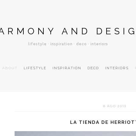
ARMONY AND DESI
lifestyle · inspiration · deco · interiors
ABOUT
LIFESTYLE
INSPIRATION
DECO
INTERIORS
8 AGO 2013
LA TIENDA DE HERRIO