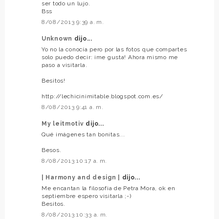
ser todo un lujo.
Bss
8/08/2013 9:39 a. m.
Unknown
dijo...
Yo no la conocía pero por las fotos que compartes
solo puedo decir: ¡me gusta! Ahora mismo me
paso a visitarla.
Besitos!
http://lechicinimitable.blogspot.com.es/
8/08/2013 9:41 a. m.
My leitmotiv
dijo...
Qué imágenes tan bonitas...
Besos.
8/08/2013 10:17 a. m.
| Harmony and design |
dijo...
Me encantan la filosofia de Petra Mora, ok en
septiembre espero visitarla ;-)
Besitos.
8/08/2013 10:33 a. m.