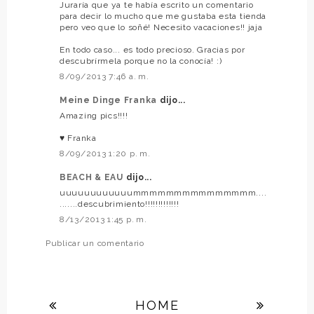
Juraría que ya te había escrito un comentario
para decir lo mucho que me gustaba esta tienda
pero veo que lo soñé! Necesito vacaciones!! jaja
En todo caso... es todo precioso. Gracias por
descubrírmela porque no la conocía! :)
8/09/2013 7:46 a. m.
Meine Dinge Franka
dijo...
Amazing pics!!!!
♥ Franka
8/09/2013 1:20 p. m.
BEACH & EAU
dijo...
uuuuuuuuuuuummmmmmmmmmmmmmm....
.......descubrimiento!!!!!!!!!!!!!
8/13/2013 1:45 p. m.
Publicar un comentario
HOME