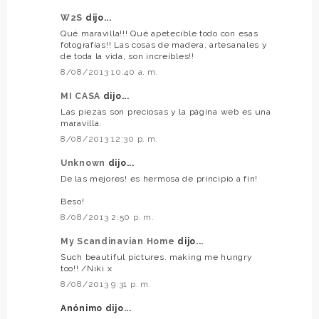
W2S
dijo...
Qué maravilla!!! Qué apetecible todo con esas
fotografías!! Las cosas de madera, artesanales y
de toda la vida, son increíbles!!
8/08/2013 10:40 a. m.
MI CASA
dijo...
Las piezas son preciosas y la página web es una
maravilla.
8/08/2013 12:30 p. m.
Unknown
dijo...
De las mejores! es hermosa de principio a fin!
Beso!
8/08/2013 2:50 p. m.
My Scandinavian Home
dijo...
Such beautiful pictures. making me hungry
too!! /Niki x
8/08/2013 9:31 p. m.
Anónimo dijo...