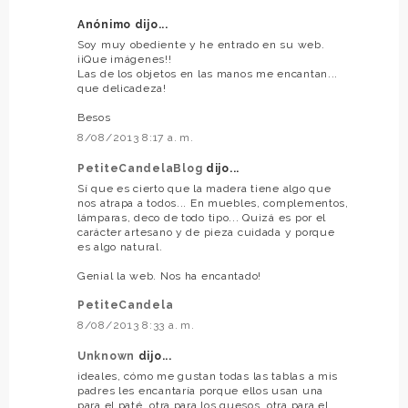
Anónimo dijo...
Soy muy obediente y he entrado en su web.
¡¡Que imágenes!!
Las de los objetos en las manos me encantan...
que delicadeza!
Besos
8/08/2013 8:17 a. m.
PetiteCandelaBlog
dijo...
Sí que es cierto que la madera tiene algo que
nos atrapa a todos... En muebles, complementos,
lámparas, deco de todo tipo... Quizá es por el
carácter artesano y de pieza cuidada y porque
es algo natural.
Genial la web. Nos ha encantado!
PetiteCandela
8/08/2013 8:33 a. m.
Unknown
dijo...
ideales, cómo me gustan todas las tablas a mis
padres les encantaría porque ellos usan una
para el paté, otra para los quesos, otra para el