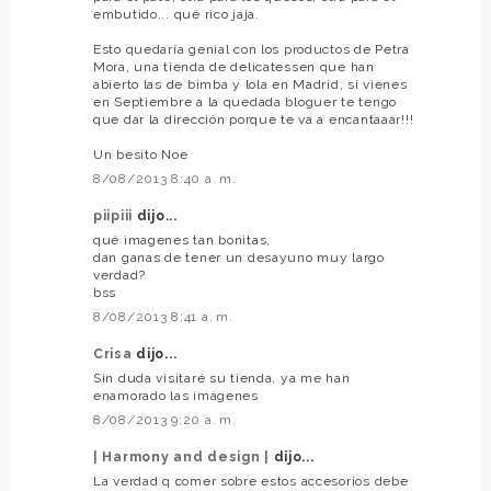
embutido... qué rico jaja.
Esto quedaría genial con los productos de Petra
Mora, una tienda de delicatessen que han
abierto las de bimba y lola en Madrid, si vienes
en Septiembre a la quedada bloguer te tengo
que dar la dirección porque te va a encantaaar!!!
Un besito Noe
8/08/2013 8:40 a. m.
piipiii
dijo...
qué imagenes tan bonitas,
dan ganas de tener un desayuno muy largo
verdad?
bss
8/08/2013 8:41 a. m.
Crisa
dijo...
Sin duda visitaré su tienda, ya me han
enamorado las imágenes
8/08/2013 9:20 a. m.
| Harmony and design |
dijo...
La verdad q comer sobre estos accesorios debe