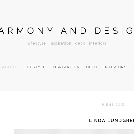
ARMONY AND DESI
lifestyle · inspiration · deco · interiors
ABOUT
LIFESTYLE
INSPIRATION
DECO
INTERIORS
9 ENE 2013
LINDA LUNDGRE