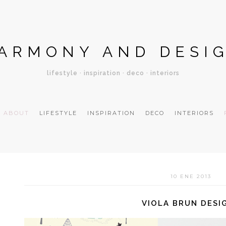
ARMONY AND DESI
lifestyle · inspiration · deco · interiors
ABOUT
LIFESTYLE
INSPIRATION
DECO
INTERIORS
10 ENE 2013
VIOLA BRUN DESI