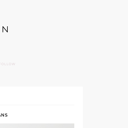
GN
FOLLOW
GNS