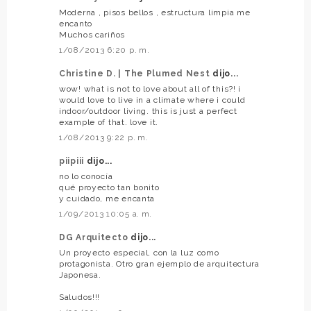
Moderna , pisos bellos , estructura limpia me
encanto
Muchos cariños
1/08/2013 6:20 p. m.
Christine D. | The Plumed Nest
dijo...
wow! what is not to love about all of this?! i
would love to live in a climate where i could
indoor/outdoor living. this is just a perfect
example of that. love it.
1/08/2013 9:22 p. m.
piipiii
dijo...
no lo conocía
qué proyecto tan bonito
y cuidado, me encanta
1/09/2013 10:05 a. m.
DG Arquitecto
dijo...
Un proyecto especial, con la luz como
protagonista. Otro gran ejemplo de arquitectura
Japonesa.
Saludos!!!