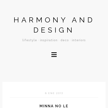
HARMONY AND
DESIGN
lifestyle · inspiration · deco · interiors
≡
8 ENE 2013
MINNA NO LE