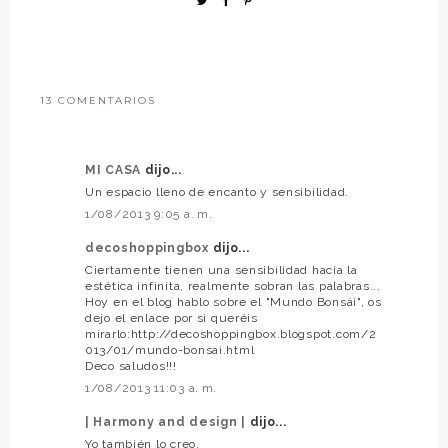
13 COMENTARIOS
MI CASA
dijo...
Un espacio lleno de encanto y sensibilidad.
1/08/2013 9:05 a. m.
decoshoppingbox
dijo...
Ciertamente tienen una sensibilidad hacia la
estética infinita, realmente sobran las palabras...
Hoy en el blog hablo sobre el "Mundo Bonsái", os
dejo el enlace por si queréis
mirarlo:http://decoshoppingbox.blogspot.com/2
013/01/mundo-bonsai.html
Deco saludos!!!
1/08/2013 11:03 a. m.
| Harmony and design |
dijo...
Yo también lo creo.