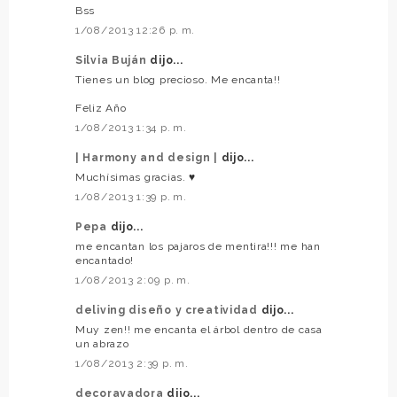
Bss
1/08/2013 12:26 p. m.
Silvia Buján
dijo...
Tienes un blog precioso. Me encanta!!
Feliz Año
1/08/2013 1:34 p. m.
| Harmony and design |
dijo...
Muchísimas gracias. ♥
1/08/2013 1:39 p. m.
Pepa
dijo...
me encantan los pajaros de mentira!!! me han
encantado!
1/08/2013 2:09 p. m.
deliving diseño y creatividad
dijo...
Muy zen!! me encanta el árbol dentro de casa
un abrazo
1/08/2013 2:39 p. m.
decorayadora
dijo...