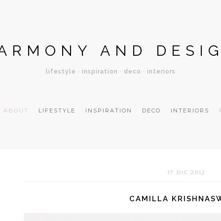
ARMONY AND DESI
lifestyle · inspiration · deco · interiors
ABOUT
LIFESTYLE
INSPIRATION
DECO
INTERIORS
17 DIC 2012
CAMILLA KRISHNAS