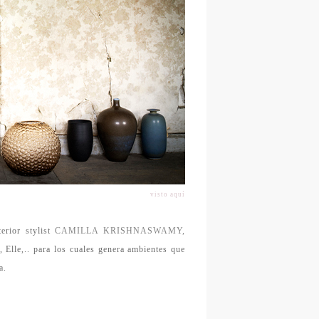
visto aquí
erior stylist
CAMILLA KRISHNASWAMY,
 Elle,.. para los cuales genera
ambientes que
a
.